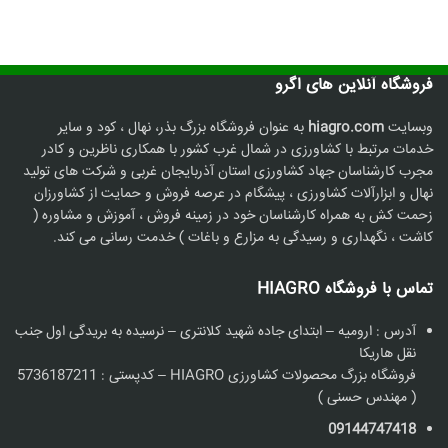
فروشگاه آنلاین های اگرو
وبسایت
hiagro.com
به عنوان فروشگاه بزرگ بذر، نهال ، کود و سایر
خدمات مرتبط با کشاورزی در شمال غرب کشور با همکاری ناظرین و کادر
مجرب کارشناسان جهاد کشاورزی استان آذربایجان غربی و شرکت های تولید
نهال و ابزارآلات کشاورزی ، پیشگام در عرصه فروش و حمایت از کشاورزان
زحمت کش به همراه کارشناسان خود در زمینه فروش ، آموزش و مشاوره (
کاشت ، نگهداری و رسیدگی به مزارع و باغات ) خدمت رسانی می کند.
تماس با فروشگاه HIAGRO
آدرس : ارومیه – ابتدای جاده شهید کلانتری – نرسیده به بریدگی اول جنب
نقل هاریکا
فروشگاه بزرگ محصولات کشاورزی HIAGRO – کدپستی : 5736187211
( مهندس حسنی )
09144747418