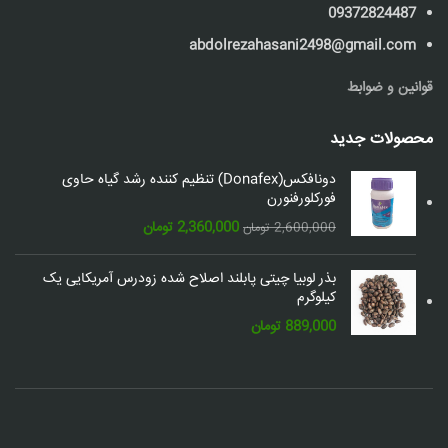
09372824487
abdolrezahasani2498@gmail.com
قوانین و ضوابط
محصولات جدید
دونافکس(Donafex) تنظیم کننده رشد گیاه حاوی
فورکلورفنورن
قیمت
قیمت
2,360,000
تومان
2,600,000
تومان
اصلی:
فعلی:
2,600,000 تومان
2,360,000 تومان.
بذر لوبیا چیتی پابلند اصلاح شده زودرس آمریکایی یک
بود.
کیلوگرم
889,000
تومان