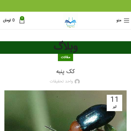
0
منو
0
تومان
وبلاگ
مقالات
کک پنبه
واحد تحقیقات
11
تیر