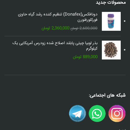
محصولات جدید
دونافکس(Donafex) تنظیم کننده رشد گیاه حاوی
فورکلورفنورن
قیمت
قیمت
2,360,000
تومان
2,600,000
تومان
اصلی:
فعلی:
2,600,000 تومان
2,360,000 تومان.
بذر لوبیا چیتی پابلند اصلاح شده زودرس آمریکایی یک
بود.
کیلوگرم
889,000
تومان
شبکه های اجتماعی: