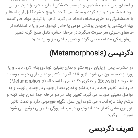
و اعضای بدن کاملا مشخص و در حقیقت شکل اصلی حشره را دارد. در این
مرحله حشره زاد و ولد کرده و منتشر می گردد. خروج حشره کامل از پیله ها و
یا جلدشفیرگی به طرق مختلف انجام می گیرد. گاهی با ترشح مواد حل کننده
پیله ابریشمی یا جویدن پوشش مومی یا فشار کپسول سر و یا با استفاده از
خارهای جلوئی سر صورت میگیرد.در مرحله حشره کامل هیچ گونه تغییر
مورفولوژیکی مشاهده نمی گردد و تغییر جلدی نیز وجود ندارد.
دگردیسی (Metamorphosis)
در حشرات پس از پایان دوره نشو و نمای جنینی، نوزادی بنام لارو، نایاد و یا
پوره از تخم خارج می شود. لارو فاقد قدرت تکثیر بوده و دارای دو خصوصیت
تغییر جلد (Ectysis) و دیگری دگردیسی یا استحاله (Metamorphosis)
می باشد. تغییر جلد در دوره نشو و نمای بعد از جنینی در چندین نوبت و به
فواصل معینی صورت می گیرد. تغییر جلد در دو مرحله جدا شدن جلد کهنه و
ترشح جلد تازه انجام می شود، این عمل انگیزه هورمونی دارد و تحت تأثیر
هورمون هایی که از غدد آندوکرین در مرحله پورگی یا لاروی ترشح می شود
صورت می گیرد.
تعریف دگردیسی