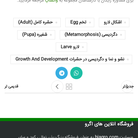
برای مشاوره رایگان با کارشناسان مجموعه به
واتساپ
مراجعه فرمایید.
اشکال لارو
تخم Egg
حشره کامل (Adult)
دگردیسی (Metamorphosis)
شفیره (Pupa)
لارو Larve
نشو و نما و دگردیسی در حشرات Growth And Development
جدیدتر
قدیمی تر
فروشگاه آنلاین های اگرو
وبسایت
hiagro.com
به عنوان فروشگاه بزرگ بذر، نهال ، کود و سایر