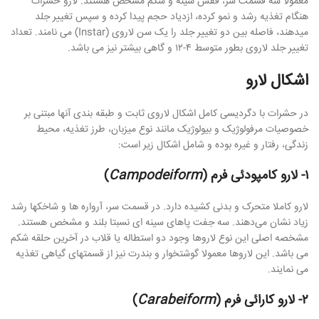
معمولا سه قسمت سر، قفس سینه و شکم مشخص هستند. لارو حشرات
هنگام تغذیه رشد و نمو کرده، ازدیاد حجم پیدا کرده و سپس تغییر جلد
میدهند، فاصله بین دو تغییر جلد را یک سن لاروى (Instar) می نامند. تعداد
تغییر جلد لاروی بطور متوسط ۴-۱۲ و گاهی بیشتر نیز می باشد.
اشکال لارو
در حشرات با دگردیسی کامل اشكال لاروی ثابت و طبقه بندی آنها مبتنی بر
خصوصیات مرفولوژیک و بیولوژیک مانند نوع میزبان، طرز تغذیه، محیط
زندگی، رفتار و غیره بوده و شامل اشکال زیر است:
١- لارو کامپودئی فرم (
Campodeiform
)
لارو کاملا متحرک و بدنی کشیده دارد. در قسمت سر، آرواره ها و شاخکها رشد
زیاد نشان می‌دهند. سه جفت پاهای سینه ای نسبتا بلند و مشخص هستند.
مشخصه اصلی این نوع لاروها وجود دو استطاله یا قلاب در آخرین حلقه شکم
می باشد. این لاروها معمولا گوشتخوار و بندرت نیز از قسمتهای گیاهی تغذیه
می نمایند.
۲- لارو کارائی فرم (
Carabeiform
)