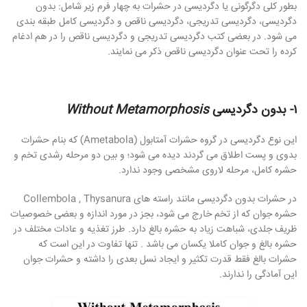
بطور کلی دگرگونی یا دگردیسی در حشرات به چهار فرم زیر شامل: بدون
دگردیسی، دگردیسی تدریجی، دگردیسی ناقص و دگردیسی کامل طبقه بندی
می شود. در بعضی کتب دگردیسی تدریجی و دگردیسی ناقص را در هم ادغام
کرده را تحت عنوان دگردیسی ناقص ذکر می نمایند.
١- بدون دگردیسی
Without Metamorphosis
این نوع دگردیسی در گروه حشرات آمتابول (Ametabola) که بنام حشرات
بدوی و پست اطلاق می گردند دیده می شود؛ و بین دو مرحله رشدی تخم و
حشره کامل، مرحله لاروی مشخصی وجود ندارد.
در حشرات بدون دگردیسی مانند راسته های Collembola , Thysanura
حشره جوان که از تخم خارج می شود، بجز در مورد اندازه و بعضی خصوصیات
ظریف جلدی، شباهت زیاد به حشره بالغ دارد. طرز تغذیه و عادات مختلف در
حشره بالغ و جوان کاملا یکسان می باشد . تنها تفاوت در این است که
حشرات بالغ فقط قدرت تکثیر و ایجاد نسل بعدی را داشته و حشرات جوان
این آمادگی را ندارند.