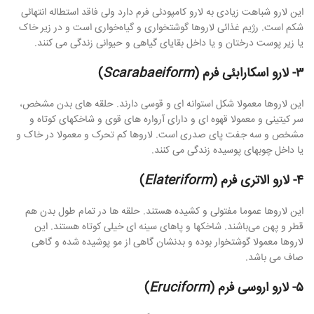
این لارو شباهت زیادی به لارو کامپودئی فرم دارد ولی فاقد استطاله انتهائی
شکم است. رژیم غذائی لاروها گوشتخواری و گیاه‌خواری است و در زیر خاک
یا زیر پوست درختان و یا داخل بقایای گیاهی و حیوانی زندگی می کنند.
٣- لارو اسكارابئی فرم (
Scarabaeiform
)
این لاروها معمولا شکل استوانه ای و قوسی دارند. حلقه های بدن مشخص،
سر کیتینی و معمولا قهوه ای و دارای آرواره های قوی و شاخکهای کوتاه و
مشخص و سه جفت پای صدری است. لاروها کم تحرک و معمولا در خاک و
یا داخل چوبهای پوسیده زندگی می کنند.
۴- لارو الاتری فرم (
Elateriform
)
این لاروها عموما مفتولی و کشیده هستند. حلقه ها در تمام طول بدن هم
قطر و پهن می‌باشند. شاخکها و پاهای سینه ای خیلی کوتاه هستند. این
لاروها معمولا گوشتخوار بوده و بدنشان گاهی از مو پوشیده شده و گاهی
صاف می باشد.
۵- لارو اروسی فرم (
Eruciform
)