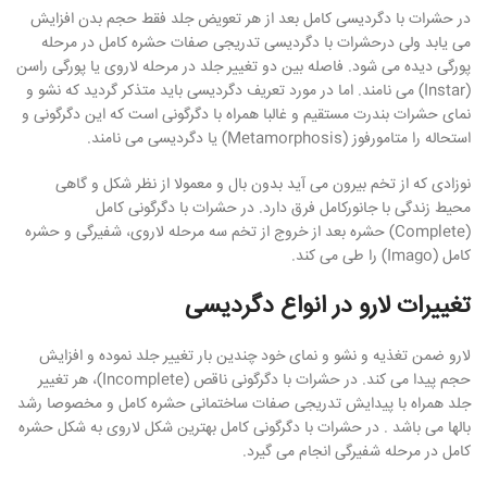
در حشرات با دگردیسی کامل بعد از هر تعویض جلد فقط حجم بدن افزایش
می یابد ولی درحشرات با دگردیسی تدریجی صفات حشره کامل در مرحله
پورگی دیده می شود. فاصله بین دو تغییر جلد در مرحله لاروی یا پورگی راسن
(Instar) می نامند. اما در مورد تعریف دگردیسی باید متذکر گردید که نشو و
نمای حشرات بندرت مستقیم و غالبا همراه با دگرگونی است که این دگرگونی و
استحاله را متامورفوز (Metamorphosis) یا دگردیسی می نامند.
نوزادی که از تخم بیرون می آید بدون بال و معمولا از نظر شکل و گاهی
محیط زندگی با جانورکامل فرق دارد. در حشرات با دگرگونی کامل
(Complete) حشره بعد از خروج از تخم سه مرحله لاروی، شفیرگی و حشره
کامل (Imago) را طی می کند.
تغییرات لارو در انواع دگردیسی
لارو ضمن تغذیه و نشو و نمای خود چندین بار تغییر جلد نموده و افزایش
حجم پیدا می کند. در حشرات با دگرگونی ناقص (Incomplete)، هر تغییر
جلد همراه با پیدایش تدریجی صفات ساختمانی حشره کامل و مخصوصا رشد
بالها می باشد . در حشرات با دگرگونی کامل بهترین شکل لاروی به شکل حشره
کامل در مرحله شفیرگی انجام می گیرد.