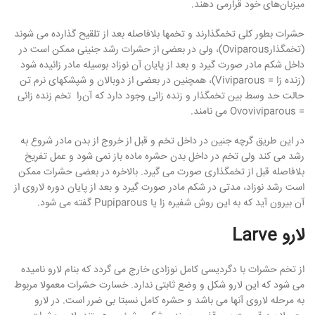
میزبان‌های خود قرارمی دهند.
حشرات بطور کلی تخمگذارند و تخمها بلافاصله بعد از تلقیح گذارده می شوند
(تخمگذارOviparous)، ولی در بعضی از حشرات رشد جنینی ممکن است در
داخل شکم مادر صورت گیرد و بعد از پایان آن نوزاد بوسیله مادر زائیده شود
(زنده زا = Viviparous)، همچنین در بعضی از دوبالان و شپشکهای نرم تن
حالت حد وسط بین تخمگذار و زنده زائی وجود دارد که آن‌را تخم زنده زائی
= Ovoviviparous می نامند.
در این طریق گرچه جنین در داخل تخم و قبل از خروج از بدن مادر شروع به
رشد می کند ولی تخم در داخل بدن حشره ماده باز نمی شود و عمل تفريخ
مت
بلافاصله قبل از تخمگذاری صورت می گیرد. بالاخره در بعضی حشرات ممکن
لی:
است رشد نوزاد، مدتی در شکم مادر صورت گیرد و بعد از پایان دوره لاروی از
2,360, تومان.
آن بیرون آید که به این روش شفیره زا یا Pupiparous گفته می شود.
لارو Larve
از تخم حشرات با دگردیسی کامل نوزادی خارج می گردد که بنام لارو نامیده
می شود که این لارو شکل و وضع ثابتی ندارد. خسارت حشرات معمولا مربوط
به مرحله لاروی آنها می باشد و حشره کامل نسبتا بی ضرر است. در لارو