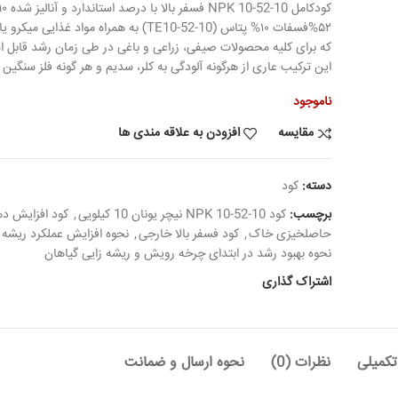
3,990,000 تومان
2,969,000 تو
بود.
که برای کلیه محصولات صیفی، زراعی و باغی در طی زمان رشد قابل ا
این ترکیب عاری از هرگونه آلودگی به کلر، سدیم و هر گونه فلز سنگین 
ناموجود
مقایسه
افزودن به علاقه مندی ها
دسته:
کود
برچسب:
کود 10-52-10 NPK نیچر یونان 10 کیلویی
,
کود افزایش ده
حاصلخیزی خاک
,
کود فسفر بالا خارجی
,
نحوه افزایش عملکرد ریشه 
نحوه بهبود رشد در ابتدای چرخه رویش و ریشه زایی گیاهان
اشتراک گذاری
کمیلی
نظرات (0)
نحوه ارسال و ضمانت