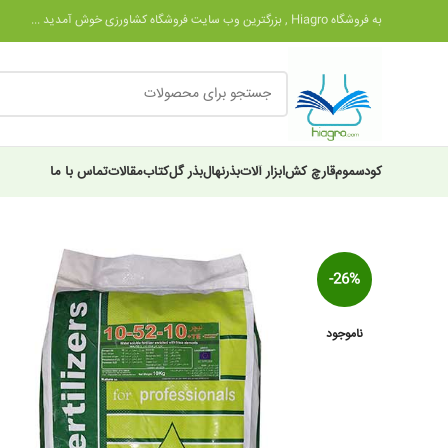
به فروشگاه Hiagro , بزرگترین وب سایت فروشگاه کشاورزی خوش آمدید ...
کود
سموم
قارچ کش
ابزار آلات
بذر
نهال
بذر گل
کتاب
مقالات
تماس با ما
-26%
ناموجود