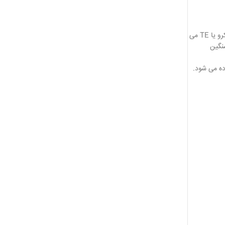
فسفر بالا با درصد استاندارد و آنالیز شده 10% ازت 52% فسفات 10 % پتاس (TE-10-52-10) به همراه مواد غذای میکرو یا TE می
سنگین
ه می شود.