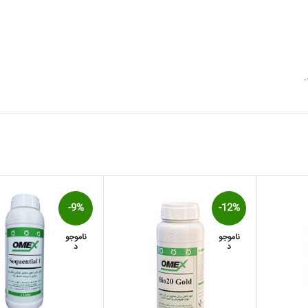
-9%
-12%
ناموجو
ناموجو
د
د