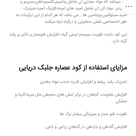
آلی میباشد که مواد معدنی آن شامل پتاسیم،کلسیم،آهن،منیزیم و
گوگردو…مواد الی آن شامل اسید های امینه،الژنیک اسید،جبرلیک
اسید،سیتوکنین،ویتامین ها …می باشد که هر کدام از این ترکیبات به
طور اختصاصی نقش متفاوتی را درگیاه ایفا میکنند.
این کود باعث تقویت سیستم ایمنی گیاه ،افزایش فتوسنتز و تاثیر بر رشد
گیاه دارد.
مزایای استفاده از کود عصاره جلبک دریایی
تحریک رشد ریشه و افزایش قدرت جذب مواد مغذی
افزایش مقاومت گیاهان در برابر تنش های محیطی مثل سرما،گرما و
خشکی
تقویت فتو سنتز و سبزینگی بیشتر برگ ها
افزایش گلدهی و باردهی در گیاهان زراعی و باغی