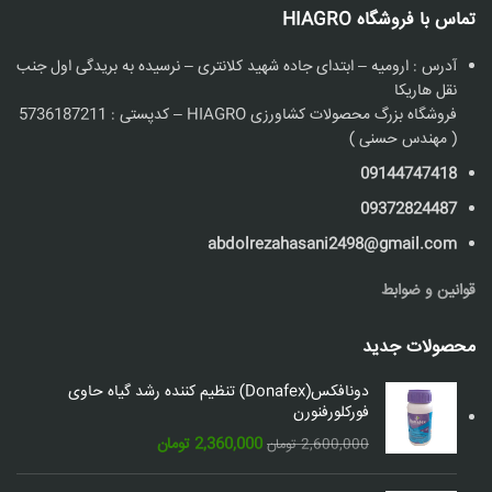
تماس با فروشگاه HIAGRO
آدرس : ارومیه – ابتدای جاده شهید کلانتری – نرسیده به بریدگی اول جنب
نقل هاریکا
فروشگاه بزرگ محصولات کشاورزی HIAGRO – کدپستی : 5736187211
( مهندس حسنی )
09144747418
09372824487
abdolrezahasani2498@gmail.com
قوانین و ضوابط
محصولات جدید
دونافکس(Donafex) تنظیم کننده رشد گیاه حاوی
فورکلورفنورن
قیمت
قیمت
2,360,000
تومان
2,600,000
تومان
اصلی:
فعلی: