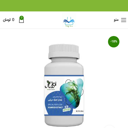
0
منو
0
تومان
-18%