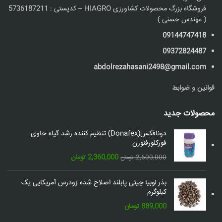
فروشگاه بزرگ محصولات کشاورزی HIAGRO – کدپستی : 5736187211
( مهندس حسنی )
09144747418
09372824487
abdolrezahasani2498@gmail.com
قوانین و ضوابط
محصولات جدید
دونافکس(Donafex) تنظیم کننده رشد گیاه حاوی
فورکلورفنورن
قیمت
قیمت
2,360,000
تومان
2,600,000
تومان
اصلی:
فعلی:
2,600,000 تومان
2,360,000 تومان.
بذر لوبیا چیتی پابلند اصلاح شده زودرس آمریکایی یک
بود.
کیلوگرم
889,000
تومان