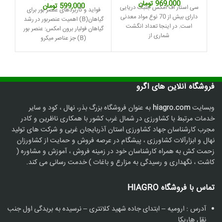
قیمت
قیمت
969,000
تومان
قیمت
قیمت
599,000
تومان
سی استار اف امکس جلبک دریایی
فواید و کاربردهای عنصر بور برای
اصلی:
فعلی:
اصلی:
فعلی:
دارای بیش از 70 نوع مواد معدنی
گیاهان(B) اهمیت عنصربور در رشد
1,000,000 تومان
969,000 تومان.
800,000 تومان
599,000 تومان.
است. در اینجا تعداد انگشت
گیاهان فولیار برون امکس: عنصر بور
کی
بود.
بود.
شماری از
(B) جز عناصر میکرو
ا
فروشگاه آنلاین های اگرو
وبسایت
hiagro.com
به عنوان فروشگاه بزرگ بذر، نهال ، کود و سایر
خدمات مرتبط با کشاورزی در شمال غرب کشور با همکاری ناظرین و کادر
مجرب کارشناسان جهاد کشاورزی استان آذربایجان غربی و شرکت های تولید
نهال و ابزارآلات کشاورزی ، پیشگام در عرصه فروش و حمایت از کشاورزان
زحمت کش به همراه کارشناسان خود در زمینه فروش ، آموزش و مشاوره (
کاشت ، نگهداری و رسیدگی به مزارع و باغات ) خدمت رسانی می کند.
تماس با فروشگاه HIAGRO
آدرس : ارومیه – ابتدای جاده شهید کلانتری – نرسیده به بریدگی اول جنب
نقل هاریکا