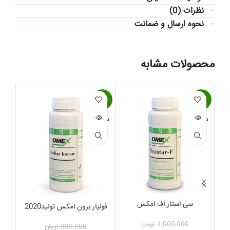
نظرات (0)
نحوه ارسال و ضمانت
محصولات مشابه
-15%
-25%
-3%
ناموجود
ناموجود
ناموج
سی استار اف امکس
فولیار برون امکس تولید2020
کود کوآ
1,000,000
تومان
800,000
تومان