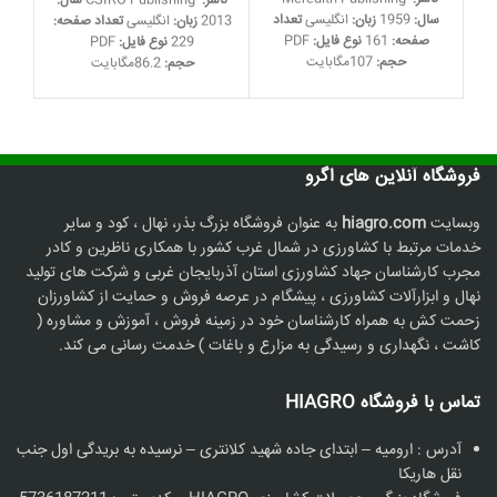
ناشر:
CSIRO Publishing
سال:
اصلی:
فعلی:
اصلی:
فعلی:
سال:
1959
زبان:
انگلیسی
تعداد
سا
2013
زبان:
انگلیسی
تعداد صفحه:
19,000 تومان
5,900 تومان.
19,000 تومان
5,900 تومان.
صفحه:
161
نوع فایل:
PDF
صفح
229
نوع فایل:
PDF
بود.
بود.
حجم:
107مگابایت
حجم:
86.2مگابایت
فروشگاه آنلاین های اگرو
وبسایت
hiagro.com
به عنوان فروشگاه بزرگ بذر، نهال ، کود و سایر
خدمات مرتبط با کشاورزی در شمال غرب کشور با همکاری ناظرین و کادر
مجرب کارشناسان جهاد کشاورزی استان آذربایجان غربی و شرکت های تولید
نهال و ابزارآلات کشاورزی ، پیشگام در عرصه فروش و حمایت از کشاورزان
زحمت کش به همراه کارشناسان خود در زمینه فروش ، آموزش و مشاوره (
کاشت ، نگهداری و رسیدگی به مزارع و باغات ) خدمت رسانی می کند.
تماس با فروشگاه HIAGRO
آدرس : ارومیه – ابتدای جاده شهید کلانتری – نرسیده به بریدگی اول جنب
نقل هاریکا