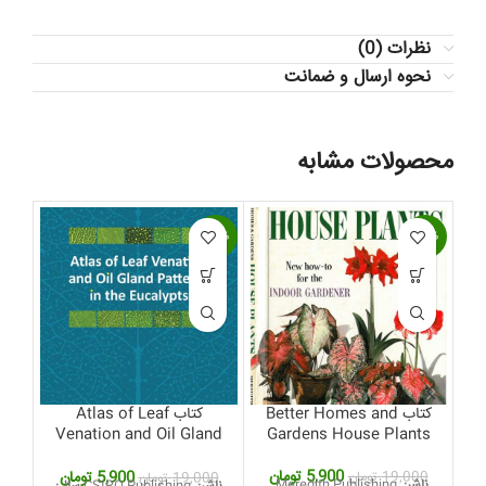
نظرات (0)
نحوه ارسال و ضمانت
محصولات مشابه
-69%
-69%
-69%
کتاب Better Homes and
کتاب Atlas of Leaf
Venation and Oil Gland
Gardens House Plants
Patterns in the
قیمت
قیمت
Eucalypts
5,900
تومان
قیمت
قیمت
19,000
تومان
00
5,900
تومان
19,000
تومان
ناشر:
Meredith Publishing