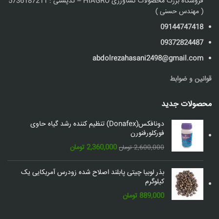
فروشگاه بزرگ محصولات کشاورزی HIAGRO – کدپستی : 5736187211
( مهندس حسنی )
09144747418
09372824487
abdolrezahasani2498@gmail.com
قوانین و ضوابط
محصولات جدید
دونافکس(Donafex) تنظیم کننده رشد گیاه حاوی
فورکلورفنورن
قیمت
قیمت
2,360,000
تومان
2,600,000
تومان
اصلی:
فعلی:
2,600,000 تومان
2,360,000 تومان.
بذر لوبیا چیتی پابلند اصلاح شده زودرس آمریکایی یک
بود.
کیلوگرم
889,000
تومان