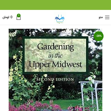
0
منو
0
تومان
-28%