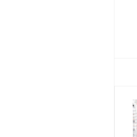
ناموجو
ناموجو
د
د