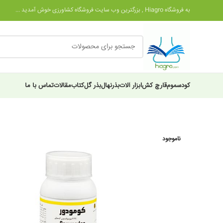
به فروشگاه Hiagro , بزرگترین وب سایت فروشگاه کشاورزی خوش آمدید ...
کود
سموم
قارچ کش
ابزار آلات
بذر
نهال
بذر گل
کتاب
مقالات
تماس با ما
ناموجود