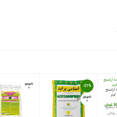
ناموجو
-21%
د
 آراسنج
ناموجو
د
قیمت
5
تومان
 آراسنج
فعلی:
م 10 لیتر روغن
650,000 تومان
569,000 تومان.