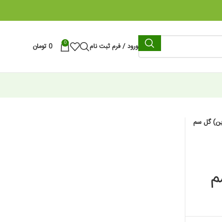
0
ورود / فرم ثبت نام
0
تومان
ین) گل سم
م