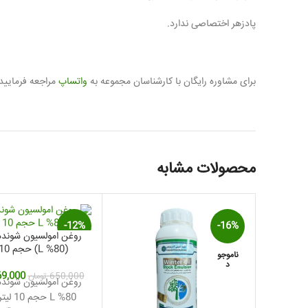
پادزهر اختصاصی ندارد.
برای مشاوره رایگان با کارشناسان مجموعه به
واتساپ
مراجعه فرمایید.
محصولات مشابه
-12%
-16%
روغن امولسیون شونده
(80% L) حجم 10 لیتر
ناموجو
ناموجو
د
د
قیمت
69,000
650,000
تومان
روغن امولسیون شونده
اصلی:
80% L حج