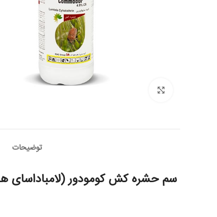
برای بزرگنمایی کلیک کنید
توضیحات
سم حشره کش کومودور (لامباداسای ها