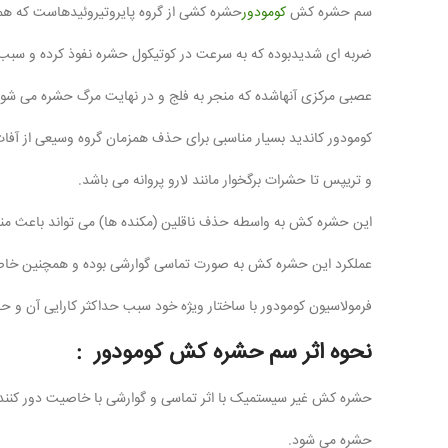
سم حشره کش
کومودور
حشره کشی از گروه پایروتیروئیدهاست که همانن
ضربه ای شدیدبوده که به سرعت در کوتیکول حشره نفوذ کرده و سبب
عصبی مرکزی آنهاشده که منجر به فلج و در نهایت مرگ حشره می شود
کومودور کاندید بسیار مناسبی برای حذف همزمان گروه وسیعی از آفا
و تریپس تا حشرات برگخوار مانند لارو پروانه می باشد.
این حشره کش به واسطه حذف ناقلین (مکنده ها) می تواند باعث منت
عملکرد این حشره کش به صورت تماسی گوارشی بوده و همچنین خاصیت
فرمولاسیون کومودور با ساختار ویژه خود سبب حداکثر کارایی آن و ح
نحوه اثر سم حشره کش کومودور :
حشره کش غیر سیستمیک با اثر تماسی و گوارشی با خاصیت دور کنند
حشره می شود.