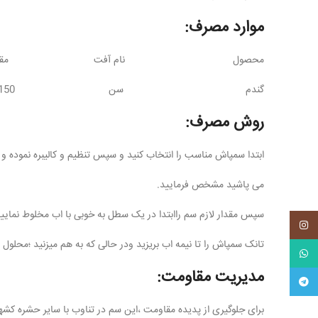
موارد مصرف:
محصول نام آفت مقدار م
گندم سن 150 میلی لیتر در هکتار
روش مصرف:
ابتدا سمپاش مناسب را انتخاب کنید و سپس تنظیم و کالیبره نموده و 
می پاشید مشخص فرمایید.
سپس مقدار لازم سم راابتدا در یک سطل به خوبی با اب مخلوط نمایید
اینستاگرم
تانک سمپاش را تا نیمه اب بریزید ودر حالی که به هم میزنید ؛محلول س
واتس آپ
مدیریت مقاومت:
تلگرام
برای جلوگیری از پدیده مقاومت ،این سم در تناوب با سایر حشره کشه