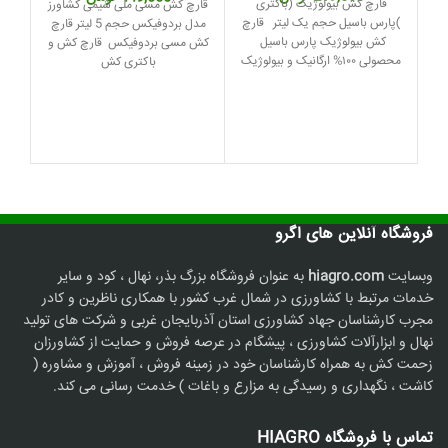
قارچ کش بیولوژیک (باکتری
ک
قارچ کش مسی ملی شیمی کشاورز
اصلی:
فعلی:
اصلی:
فعلی:
)پارس باسیل حجم یک لیتر قارچ
مدل بردوفیکس حجم 5 لیتر قارچ
250,000 تومان
219,000 تومان.
485,000 تومان
449,000 تومان.
کش بیولوژیک پارس باسیل
کش مسی بردوفیکس قارچ کش و
بود.
بود.
محصولی ۱۰۰% ارگانیک و بیولوژیک
باکتری کش
فروشگاه آنلاین های اگرو
وبسایت
hiagro.com
به عنوان فروشگاه بزرگ بذر، نهال ، کود و سایر
خدمات مرتبط با کشاورزی در شمال غرب کشور با همکاری ناظرین و کادر
مجرب کارشناسان جهاد کشاورزی استان آذربایجان غربی و شرکت های تولید
نهال و ابزارآلات کشاورزی ، پیشگام در عرصه فروش و حمایت از کشاورزان
زحمت کش به همراه کارشناسان خود در زمینه فروش ، آموزش و مشاوره (
کاشت ، نگهداری و رسیدگی به مزارع و باغات ) خدمت رسانی می کند.
تماس با فروشگاه HIAGRO