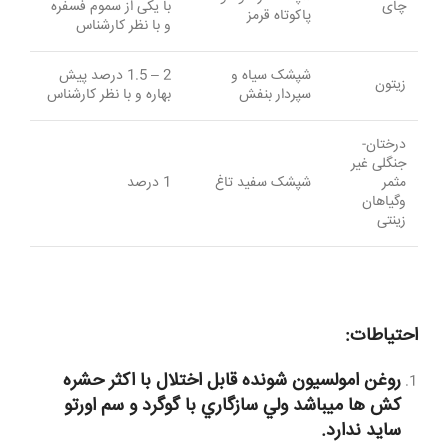
چای
با یکی از سموم فسفره
پاکوتاه قرمز
و با نظر کارشناس
شپشک سیاه و
2 – 1.5 درصد پیش
زیتون
سپردار بنفش
بهاره و با نظر کارشناس
درختان­
جنگلی غیر
مثمر
شپشک سفید تاغ
1 درصد
وگیاهان
زینتی
احتياطات:
روغن امولسيون شونده قابل اختلال با اكثر حشره
كش ها ميباشد ولي سازگاري با گوگرد و سم اورتو
سايد ندارد.