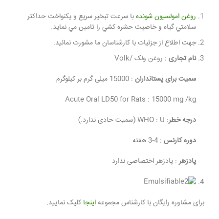
روغن امولسيون شونده
با سرعت تبخير سريع و يكنواخت حداكثر
سلامتي گياه و خاصيت حشره كشي را تامين مي نمايد.
جهت اطلاع از جزئيات با كارشناسان ما مشورت نمائيد.
نام تجاری
: روغن ولک /Volk
سمیت برای پستانداران
: 15000 میلی گرم بر کیلوگرم
Acute Oral LD50 for Rats : 15000 mg /kg
درجه خطر
: WHO : U (سمیت حادی ندارد.)
دوره کارنس
: 4-3 هفته
پادزهر
: پادزهر اختصاصی ندارد
برای مشاوره رایگان با کارشناس مجموعه
اینجا
کلیک نمایید.