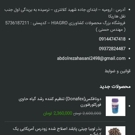
آدرس : ارومیه – ابتدای جاده شهید کلانتری – نرسیده به بریدگی اول جنب
نقل هاریکا
فروشگاه بزرگ محصولات کشاورزی HIAGRO – کدپستی : 5736187211
( مهندس حسنی )
09144747418
09372824487
abdolrezahasani2498@gmail.com
قوانین و ضوابط
محصولات جدید
دونافکس(Donafex) تنظیم کننده رشد گیاه حاوی
فورکلورفنورن
قیمت
قیمت
2,360,000
تومان
2,600,000
تومان
اصلی:
فعلی:
2,600,000 تومان
2,360,000 تومان.
بذر لوبیا چیتی پابلند اصلاح شده زودرس آمریکایی یک
بود.
کیلوگرم