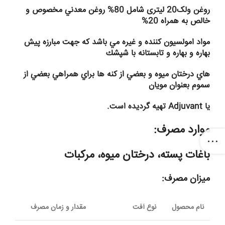
روغن ولک20 لیتری شامل 80% روغن معدني مخصوص و
خالص به همراه 20%
مواد امولسيون كننده و غيره مي باشد كه جهت مبارزه پيش
بهاره و بهاره و تابستانه با شپشك
هاي درختان ميوه و بعضي از كنه ها براي همراهي بعضي از
سموم بعنوان مويان
يا Adjuvant تهيه گرديده است.
موارد مصرف:
باغات پسته، درختان ميوه، مركبات
ميزان مصرف:
نام محصول
نوع آفت
مقدار و زمان مصرف