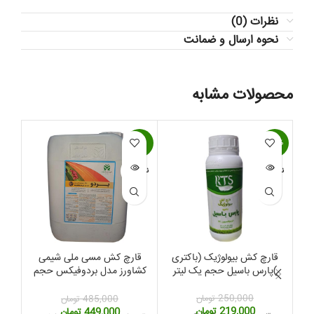
نظرات (0)
نحوه ارسال و ضمانت
محصولات مشابه
-12%
-7%
ناموج
ناموجود
ناموجود
قارچ کش بیولوژیک (باکتری
قارچ کش مسی ملی شیمی
)پارس باسیل حجم یک لیتر
کشاورز مدل بردوفیکس حجم
5 لیتر
250,000
تومان
485,000
تومان
قیمت
قیمت
219,000
تومان
قیمت
قیمت
449,000
تومان