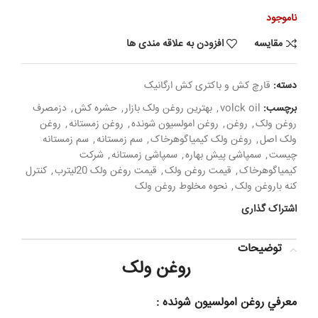
اصلی:
فعلی:
890,000 تومان
799,000 تومان.
ناموجود
بود.
مقایسه
افزودن به علاقه مندی ها
دسته:
قارچ کش و باکتری کش ارگانیک
برچسب:
volck oil
,
بهترین روغن ولک بازار
,
حشره کش
,
دزمصرف
روغن ولک
,
روغن
,
روغن امولسیون شونده
,
روغن زمستانه
,
روغن
ولک اصل
,
روغن ولک کیمیاگوهرخاک
,
سم زمستانه
,
سم زمستانه
چیست
,
سمپاشی پیش بهاره
,
سمپاشی زمستانه
,
شرکت
کیمیاگوهرخاک
,
قیمت روغن ولک
,
قیمت روغن ولک 20لیترب
,
کنترل
کنه باروغن ولک
,
نحوه مخلوط روغن ولک
اشتراک گذاری
توضیحات
روغن ولک
معرفي روغن امولسیون شونده :