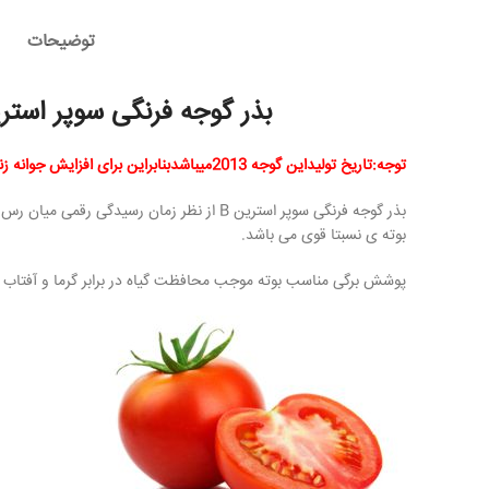
توضیحات
بذر گوجه فرنگی سوپر استرین B آمریکایی(100گرم)تاریخ تول
توجه:تاریخ تولیداین گوجه 2013میباشدبنابراین برای افزایش جوانه زنی بذرهاقبل ازکاشت انهارادرمحلول جیبرلیک اسیدبمدت 2-5ساعت خیس کنیم بعدبکاریم.
بوته ی نسبتا قوی می باشد.
پوشش برگی مناسب بوته موجب محافظت گیاه در برابر گرما و آفتاب 