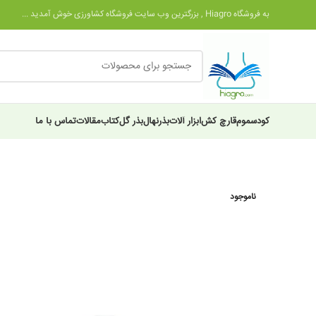
به فروشگاه Hiagro , بزرگترین وب سایت فروشگاه کشاورزی خوش آمدید ...
کود
سموم
قارچ کش
ابزار آلات
بذر
نهال
بذر گل
کتاب
مقالات
تماس با ما
ناموجود