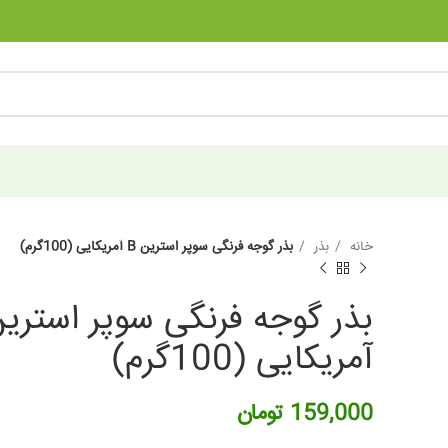
خانه
بذر
بذر گوجه فرنگی سوپر استرین B آمریکایی (100گرم)
آمریکایی (100گرم)
159,000
تومان