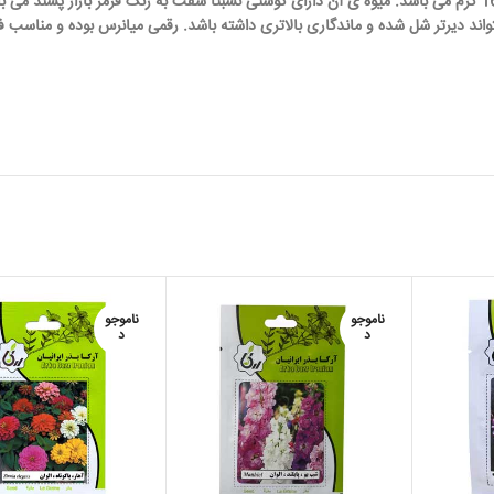
گوجه فرنگی سوپر استرین B دارای میوه ای با وزن متوسط 140 تا 160 گرم می باشد. میوه ی آن دارای گوشتی نسبتا سفت به رنگ قرمز بازار پس
ند دیرتر شل شده و ماندگاری بالاتری داشته باشد. رقمی میانرس بوده و مناسب ف
ناموجو
ناموجو
د
د