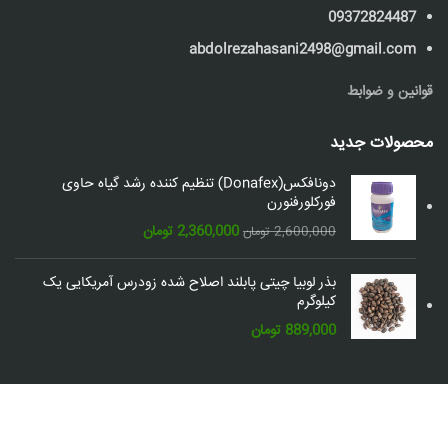
09372824487
abdolrezahasani2498@gmail.com
قوانین و ضوابط
محصولات جدید
دونافکس(Donafex) تنظیم کننده رشد گیاه حاوی
فورکلورفنورن
قیمت
قیمت
2,360,000
تومان
2,600,000
تومان
اصلی:
فعلی:
2,600,000 تومان
2,360,000 تومان.
بذر لوبیا چیتی پابلند اصلاح شده زودرس آمریکایی یک
بود.
کیلوگرم
889,000
تومان