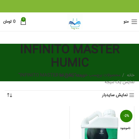
0
منو
0
تومان
INFINITO MASTER
HUMIC
خانه
محصولات برچسب خورده “INFINITO MASTER HUMIC”
دسته بندی ها
نمایش یک نتیجه
نمایش سایدبار
-2%
ناموجود