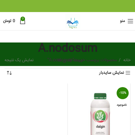
0
منو
0
تومان
A.nodosum
خانه
محصولات برچسب خورده “A.nodosum”
دسته بندی ها
نمایش یک نتیجه
نمایش سایدبار
-10%
ناموجود