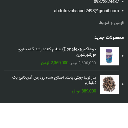
09372824487
abdolrezahasani2498@gmail.com
قوانین و ضوابط
محصولات جدید
دونافکس(Donafex) تنظیم کننده رشد گیاه حاوی
فورکلورفنورن
قیمت
قیمت
2,360,000
تومان
2,600,000
تومان
اصلی:
فعلی:
2,600,000 تومان
2,360,000 تومان.
بذر لوبیا چیتی پابلند اصلاح شده زودرس آمریکایی یک
بود.
کیلوگرم
889,000
تومان