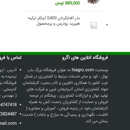
889,000
تومان
بذر آفتابگردان S400 آیبکلر ترکیه-
هیبرید زودرس و پرمحصول
فروشگاه آنلاین های اگرو
تماس با فروشگاه
وبسایت
hiagro.com
به عنوان فروشگاه بزرگ بذر،
آدرس : ارو
نهال ، کود و سایر خدمات مرتبط با کشاورزی در شمال
نرسیده به 
غرب کشور با همکاری ناظرین و کادر مجرب کارشناسان
جهاد کشاورزی استان آذربایجان غربی و شرکت های
کدپستی : 5736187211
تولید نهال و ابزارآلات کشاورزی ، پیشگام در عرصه
( مهندس ح
فروش و حمایت از کشاورزان زحمت کش به همراه
44747418
کارشناسان خود در زمینه فروش ، آموزش و مشاوره (
72824487
کاشت ، نگهداری و رسیدگی به مزارع و باغات ) خدمت
رسانی می کند.
mail.com