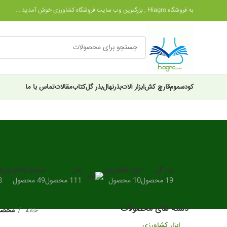
به فروشگاه Hiagro , بزرگترین وب سایت فروشگاه کشاورزی خوش آمدید ...
کود
سموم
قارچ کش
ابزار آلات
بذر
نهال
بذر گل
کتاب
مقالات
تماس با ما
بذر گل
ابزار کشاورزی
بذر
سموم کشاورزی
ق
19 محصول
10 محصول
111 محصول
49 محصول
28
دسته های محصولات
خانه
محصول
ابزار کشاورزی