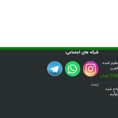
شبکه های اجتماعی:
س(Donafex) تنظیم کننده
نورن
قیمت
2,36
تومان
فعلی:
اینماد
2,600,000 تومان
2,360,000 تومان.
صلاح شده
وگرم