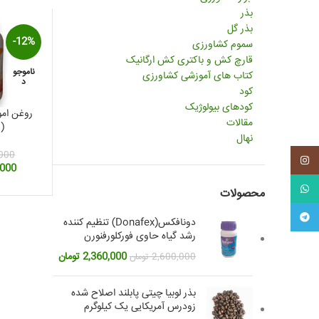
بذر
بذر گل
-12%
سموم کشاورزی
قارچ کش و باکتری کش ارگانیک
ناموجو
کتاب های آموزشی کشاورزی
د
کود
کودهای بیولوژیک
روغن امو
مقالات
(1 لیتر )
نهال
000
اینستاگرم
قیم
,000
اصلی
واتس آپ
محصولات
بود.
تلگرام
دونافکس(Donafex) تنظیم کننده
رشد گیاه حاوی فورکلورفنورن
قیمت
قیمت
2,360,000
تومان
2,600,000
تومان
اصلی:
فعلی:
2,600,000 تومان
2,360,000 تومان.
بذر لوبیا چیتی پابلند اصلاح شده
بود.
زودرس آمریکایی یک کیلوگرم