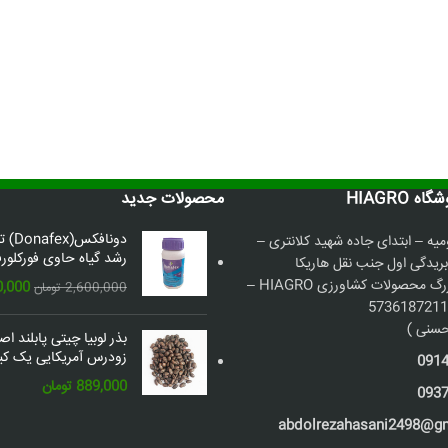
 HIAGRO
محصولات جدید
دونافک
میه – ابتدای جاده شهید کلانتری –
رشد گیاه حاوی فورکلورف
بریدگی اول جنب نقل هاریکا
فروشگاه بزرگ محصولات کشاورزی HIAGRO –
قیمت
0,000
2,600,000
تومان
اصلی:
سنی )
بذر لوبیا چیتی پابلند ا
بود.
زودرس آمریکایی یک کیل
091
889,000
تومان
093
abdolrezahasani2498@g