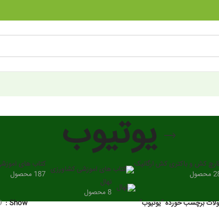
یوتیوب
ارچ کش و باکتری کش ارگانیک
کتاب های آموزش
 محصول
187 محصول
نهال
8 محصول
ات برچسب خورده “یوتیوب”
Show
9