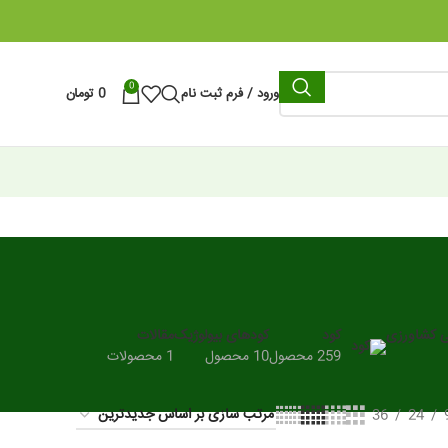
0
ورود / فرم ثبت نام
0
تومان
ی کشاورزی
کود
کودهای بیولوژیک
مقالات
259 محصول
10 محصول
1 محصولات
36
24