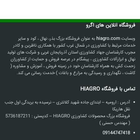
لی:
2,360, تومان.
فروشگاه آنلاین های اگرو
وبسایت
hiagro.com
به عنوان فروشگاه بزرگ بذر، نهال ، کود و سایر
خدمات مرتبط با کشاورزی در شمال غرب کشور با همکاری ناظرین و کادر
مجرب کارشناسان جهاد کشاورزی استان آذربایجان غربی و شرکت های تولید
نهال و ابزارآلات کشاورزی ، پیشگام در عرصه فروش و حمایت از کشاورزان
زحمت کش به همراه کارشناسان خود در زمینه فروش ، آموزش و مشاوره (
کاشت ، نگهداری و رسیدگی به مزارع و باغات ) خدمت رسانی می کند.
تماس با فروشگاه HIAGRO
آدرس : ارومیه – ابتدای جاده شهید کلانتری – نرسیده به بریدگی اول جنب
نقل هاریکا
فروشگاه بزرگ محصولات کشاورزی HIAGRO – کدپستی : 5736187211
( مهندس حسنی )
09144747418