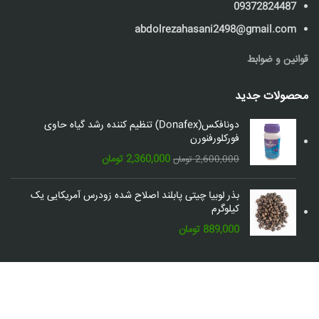
09372824487
abdolrezahasani2498@gmail.com
قوانین و ضوابط
محصولات جدید
دونافکس(Donafex) تنظیم کننده رشد گیاه حاوی
فورکلورفنورن
قیمت
قیمت
2,360,000
تومان
2,600,000
تومان
اصلی:
فعلی:
2,600,000 تومان
2,360,000 تومان.
بذر لوبیا چیتی پابلند اصلاح شده زودرس آمریکایی یک
بود.
کیلوگرم
889,000
تومان