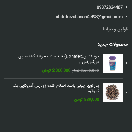
09372824487
abdolrezahasani2498@gmail.com
قوانین و ضوابط
محصولات جدید
دونافکس(Donafex) تنظیم کننده رشد گیاه حاوی
فورکلورفنورن
قیمت
قیمت
2,360,000
تومان
2,600,000
تومان
اصلی:
فعلی:
2,600,000 تومان
2,360,000 تومان.
بذر لوبیا چیتی پابلند اصلاح شده زودرس آمریکایی یک
بود.
کیلوگرم
889,000
تومان