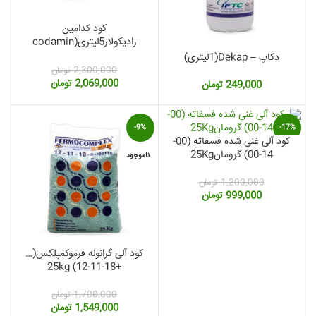
کود کدامین
رادیکولار5لیتری(codamin
radicular)
دکاپ – Dekap(1لیتری)
2,300,000
تومان
قیمت
قیمت
2,069,000
تومان
249,000
تومان
اصلی:
فعلی:
2,300,000 تومان
2,069,000 تومان.
بود.
-9%
-17%
کود آلی غنی شده فسفاته (00-
14-00) گرومان25Kg
ناموجود
ناموجود
1,200,000
تومان
قیمت
قیمت
999,000
تومان
اصلی:
فعلی:
1,200,000 تومان
999,000 تومان.
بود.
کود آلی گرانوله فرموکمپلکس(…
+18-11-12) 25kg
مت
1,700,000
تومان
لی:
قیمت
قیمت
1,549,000
تومان