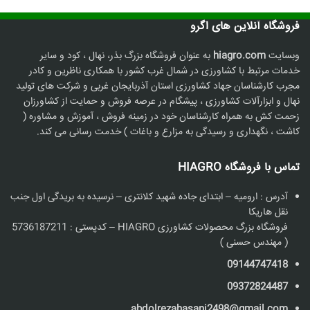
فروشگاه آنلاین های اگرو
وبسایت
hiagro.com
به عنوان فروشگاه بزرگ بذر، نهال ، کود و سایر
خدمات مرتبط با کشاورزی در شمال غرب کشور با همکاری ناظرین و کادر
مجرب کارشناسان جهاد کشاورزی استان آذربایجان غربی و شرکت های تولید
نهال و ابزارآلات کشاورزی ، پیشگام در عرصه فروش و حمایت از کشاورزان
زحمت کش به همراه کارشناسان خود در زمینه فروش ، آموزش و مشاوره (
کاشت ، نگهداری و رسیدگی به مزارع و باغات ) خدمت رسانی می کند.
تماس با فروشگاه HIAGRO
آدرس : ارومیه – ابتدای جاده شهید کلانتری – نرسیده به بریدگی اول جنب
نقل هاریکا
فروشگاه بزرگ محصولات کشاورزی HIAGRO – کدپستی : 5736187211
( مهندس حسنی )
09144747418
09372824487
abdolrezahasani2498@gmail.com