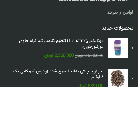
قوانین و ضوابط
محصولات جدید
دونافکس(Donafex) تنظیم کننده رشد گیاه حاوی
فورکلورفنورن
قیمت
قیمت
2,360,000
تومان
2,600,000
تومان
اصلی:
فعلی:
2,600,000 تومان
2,360,000 تومان.
بذر لوبیا چیتی پابلند اصلاح شده زودرس آمریکایی یک
بود.
کیلوگرم
889,000
تومان
شبکه های اجتماعی: