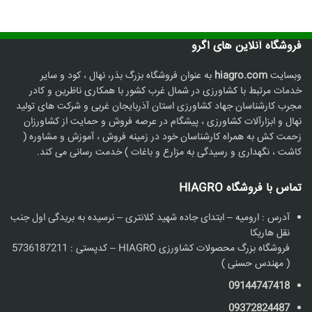
فروشگاه آنلاین های اگرو
وبسایت
hiagro.com
به عنوان فروشگاه بزرگ بذر، نهال ، کود و سایر
خدمات مرتبط با کشاورزی در شمال غرب کشور با همکاری ناظرین و کادر
مجرب کارشناسان جهاد کشاورزی استان آذربایجان غربی و شرکت های تولید
نهال و ابزارآلات کشاورزی ، پیشگام در عرصه فروش و حمایت از کشاورزان
زحمت کش به همراه کارشناسان خود در زمینه فروش ، آموزش و مشاوره (
کاشت ، نگهداری و رسیدگی به مزارع و باغات ) خدمت رسانی می کند.
تماس با فروشگاه HIAGRO
آدرس : ارومیه – ابتدای جاده شهید کلانتری – نرسیده به بریدگی اول جنب
نقل هاریکا
فروشگاه بزرگ محصولات کشاورزی HIAGRO – کدپستی : 5736187211
( مهندس حسنی )
09144747418
09372824487