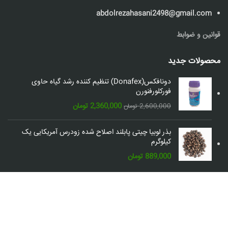
abdolrezahasani2498@gmail.com
قوانین و ضوابط
محصولات جدید
دونافکس(Donafex) تنظیم کننده رشد گیاه حاوی
فورکلورفنورن
قیمت
قیمت
2,360,000
تومان
2,600,000
تومان
اصلی:
فعلی:
2,600,000 تومان
2,360,000 تومان.
بذر لوبیا چیتی پابلند اصلاح شده زودرس آمریکایی یک
بود.
کیلوگرم
889,000
تومان
شبکه های اجتماعی: