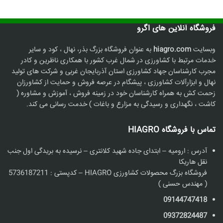
2,360, تومان.
فروشگاه آنلاین های اگرو
وبسایت
hiagro.com
به عنوان فروشگاه بزرگ بذر، نهال ، کود و سایر
خدمات مرتبط با کشاورزی در شمال غرب کشور با همکاری ناظرین و کادر
مجرب کارشناسان جهاد کشاورزی استان آذربایجان غربی و شرکت های تولید
نهال و ابزارآلات کشاورزی ، پیشگام در عرصه فروش و حمایت از کشاورزان
زحمت کش به همراه کارشناسان خود در زمینه فروش ، آموزش و مشاوره (
کاشت ، نگهداری و رسیدگی به مزارع و باغات ) خدمت رسانی می کند.
تماس با فروشگاه HIAGRO
آدرس : ارومیه – ابتدای جاده شهید کلانتری – نرسیده به بریدگی اول جنب
نقل هاریکا
فروشگاه بزرگ محصولات کشاورزی HIAGRO – کدپستی : 5736187211
( مهندس حسنی )
09144747418
09372824487