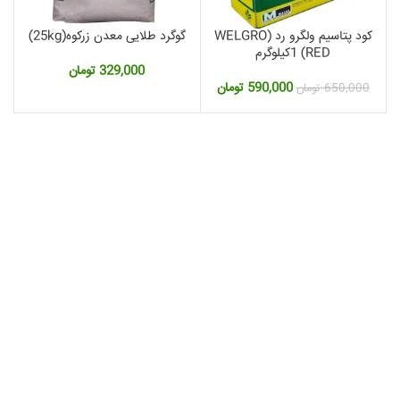
کود پتاسیم ولگرو رد (WELGRO
گوگرد طلایی معدن زرکوه(25kg)
RED) 1کیلوگرم
329,000
تومان
قیمت
قیمت
590,000
تومان
650,000
تومان
اصلی:
فعلی:
650,000 تومان
590,000 تومان.
بود.
مت
لی: