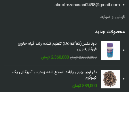
abdolrezahasani2498@gmail.com
قوانین و ضوابط
محصولات جدید
دونافکس(Donafex) تنظیم کننده رشد گیاه حاوی
فورکلورفنورن
قیمت
قیمت
2,360,000
تومان
2,600,000
تومان
اصلی:
فعلی:
2,600,000 تومان
2,360,000 تومان.
بذر لوبیا چیتی پابلند اصلاح شده زودرس آمریکایی یک
بود.
کیلوگرم
889,000
تومان
شبکه های اجتماعی: