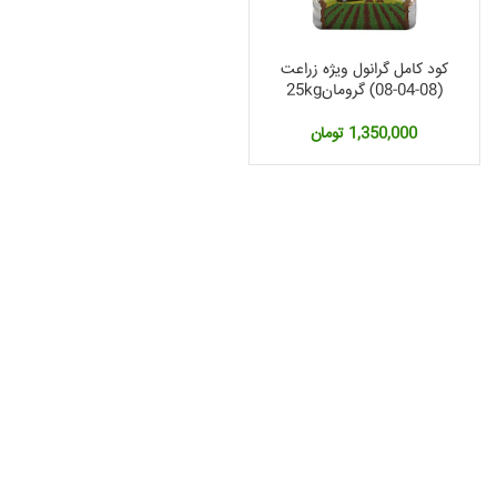
کود کامل گرانول ویژه زراعت
(08-04-08) گرومان25kg
1,350,000
تومان
مت
لی:
2,360, تومان.