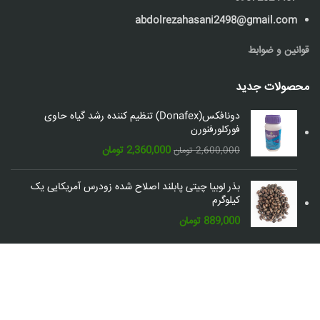
abdolrezahasani2498@gmail.com
قوانین و ضوابط
محصولات جدید
دونافکس(Donafex) تنظیم کننده رشد گیاه حاوی
فورکلورفنورن
قیمت
قیمت
2,360,000
تومان
2,600,000
تومان
اصلی:
فعلی:
2,600,000 تومان
2,360,000 تومان.
بذر لوبیا چیتی پابلند اصلاح شده زودرس آمریکایی یک
بود.
کیلوگرم
889,000
تومان
شبکه های اجتماعی: