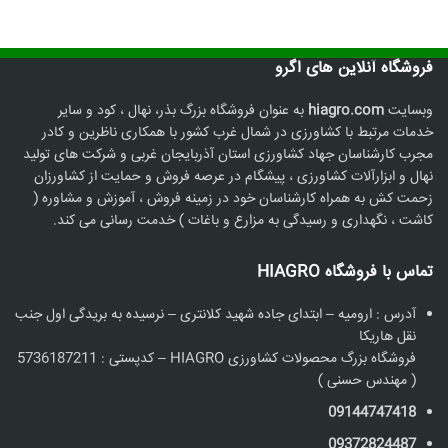
فروشگاه آنلاین های اگرو
وبسایت
hiagro.com
به عنوان فروشگاه بزرگ بذر، نهال ، کود و سایر
خدمات مرتبط با کشاورزی در شمال غرب کشور با همکاری ناظرین و کادر
مجرب کارشناسان جهاد کشاورزی استان آذربایجان غربی و شرکت های تولید
نهال و ابزارآلات کشاورزی ، پیشگام در عرصه فروش و حمایت از کشاورزان
زحمت کش به همراه کارشناسان خود در زمینه فروش ، آموزش و مشاوره (
کاشت ، نگهداری و رسیدگی به مزارع و باغات ) خدمت رسانی می کند.
تماس با فروشگاه HIAGRO
آدرس : ارومیه – ابتدای جاده شهید کلانتری – نرسیده به بریدگی اول جنب
نقل هاریکا
فروشگاه بزرگ محصولات کشاورزی HIAGRO – کدپستی : 5736187211
( مهندس حسنی )
09144747418
09372824487