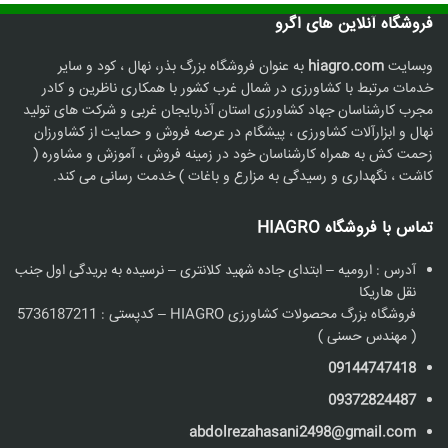
فروشگاه آنلاین های اگرو
وبسایت
hiagro.com
به عنوان فروشگاه بزرگ بذر، نهال ، کود و سایر
خدمات مرتبط با کشاورزی در شمال غرب کشور با همکاری ناظرین و کادر
مجرب کارشناسان جهاد کشاورزی استان آذربایجان غربی و شرکت های تولید
نهال و ابزارآلات کشاورزی ، پیشگام در عرصه فروش و حمایت از کشاورزان
زحمت کش به همراه کارشناسان خود در زمینه فروش ، آموزش و مشاوره (
کاشت ، نگهداری و رسیدگی به مزارع و باغات ) خدمت رسانی می کند.
تماس با فروشگاه HIAGRO
آدرس : ارومیه – ابتدای جاده شهید کلانتری – نرسیده به بریدگی اول جنب
نقل هاریکا
فروشگاه بزرگ محصولات کشاورزی HIAGRO – کدپستی : 5736187211
( مهندس حسنی )
09144747418
09372824487
abdolrezahasani2498@gmail.com