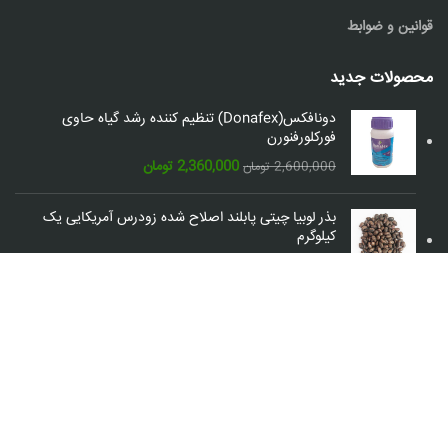
قوانین و ضوابط
محصولات جدید
دونافکس(Donafex) تنظیم کننده رشد گیاه حاوی
فورکلورفنورن
قیمت
قیمت
2,360,000
تومان
2,600,000
تومان
اصلی:
فعلی:
2,600,000 تومان
2,360,000 تومان.
بذر لوبیا چیتی پابلند اصلاح شده زودرس آمریکایی یک
بود.
کیلوگرم
889,000
تومان
شبکه های اجتماعی: