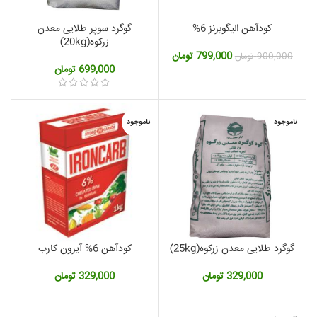
کودآهن الیگوبرنز 6%
گوگرد سوپر طلایی معدن
زرکوه(20kg)
قیمت
قیمت
799,000
تومان
900,000
تومان
اصلی:
فعلی:
699,000
تومان
900,000 تومان
799,000 تومان.
بود.
ناموجود
ناموجود
گوگرد طلایی معدن زرکوه(25kg)
کودآهن 6% آیرون کارب
329,000
تومان
329,000
تومان
مت