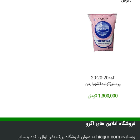
ناموجود
لی:
2,360, تومان.
کود20-20-20
پرستیژتولیدکشوراردن
1,300,000
تومان
فروشگاه آنلاین های اگرو
وبسایت
hiagro.com
به عنوان فروشگاه بزرگ بذر، نهال ، کود و سایر