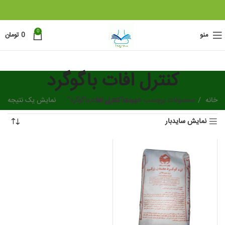
0
منو
0
تومان
کنترل افات باگوگرد
خانه
دسته بندی ها
محصولات برچسب خورده “کنترل افات باگوگرد”
نمایش یک نتیجه
نمایش سایدبار