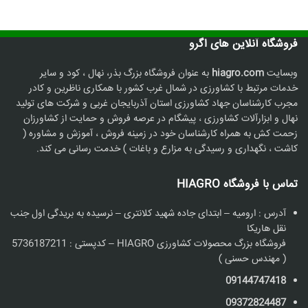
فروشگاه آنلاین های اگرو
وبسایت
hiagro.com
به عنوان فروشگاه بزرگ بذر، نهال ، کود و سایر
خدمات مرتبط با کشاورزی در شمال غرب کشور با همکاری ناظرین و کادر
مجرب کارشناسان جهاد کشاورزی استان آذربایجان غربی و شرکت های تولید
نهال و ابزارآلات کشاورزی ، پیشگام در عرصه فروش و حمایت از کشاورزان
زحمت کش به همراه کارشناسان خود در زمینه فروش ، آموزش و مشاوره (
کاشت ، نگهداری و رسیدگی به مزارع و باغات ) خدمت رسانی می کند.
تماس با فروشگاه HIAGRO
آدرس : ارومیه – ابتدای جاده شهید کلانتری – نرسیده به بریدگی اول جنب
نقل هاریکا
فروشگاه بزرگ محصولات کشاورزی HIAGRO – کدپستی : 5736187211
( مهندس حسنی )
09144747418
09372824487