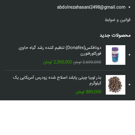
abdolrezahasani2498@gmail.com
قوانین و ضوابط
محصولات جدید
دونافکس(Donafex) تنظیم کننده رشد گیاه حاوی
فورکلورفنورن
قیمت
قیمت
2,360,000
تومان
2,600,000
تومان
اصلی:
فعلی:
2,600,000 تومان
2,360,000 تومان.
بذر لوبیا چیتی پابلند اصلاح شده زودرس آمریکایی یک
بود.
کیلوگرم
889,000
تومان
شبکه های اجتماعی: