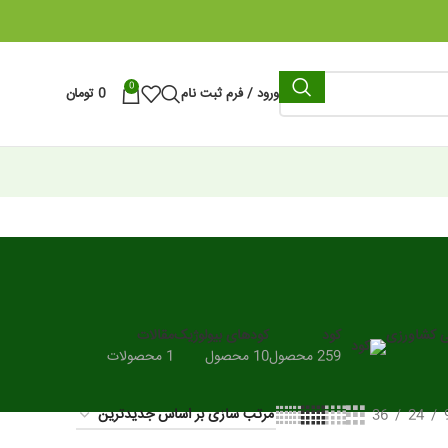
0
ورود / فرم ثبت نام
0
تومان
ی کشاورزی
کود
کودهای بیولوژیک
مقالات
259 محصول
10 محصول
1 محصولات
36
24