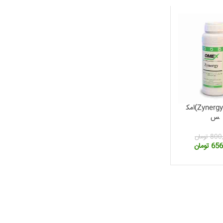
زینرجی(Zynergy)امک
س
800
تومان
قیمت
656
تومان
فعلی:
800,000 تومان
656,000 تومان.