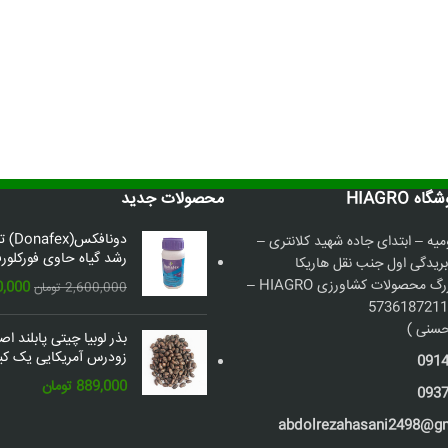
 HIAGRO
محصولات جدید
دونافک
میه – ابتدای جاده شهید کلانتری –
رشد گیاه حاوی فورکلورف
بریدگی اول جنب نقل هاریکا
فروشگاه بزرگ محصولات کشاورزی HIAGRO –
قیمت
0,000
2,600,000
تومان
اصلی:
سنی )
بذر لوبیا چیتی پابلند ا
بود.
زودرس آمریکایی یک کیل
091
889,000
تومان
093
abdolrezahasani2498@g