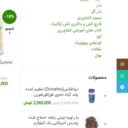
بذر
بذر گل
-18%
سموم کشاورزی
قارچ کش و باکتری کش ارگانیک
ناموجو
کتاب های آموزشی کشاورزی
د
کود
کودهای بیولوژیک
مقالات
نهال
اینستاگرم
واتس آپ
محصولات
,000
قیمت
,000
تلگرام
اصلی:
دونافکس(Donafex) تنظیم کننده
رشد گیاه حاوی فورکلورفنورن
بود.
قیمت
قیمت
2,360,000
تومان
2,600,000
تومان
اصلی:
فعلی:
2,600,000 تومان
2,360,000 تومان.
بذر لوبیا چیتی پابلند اصلاح شده
بود.
زودرس آمریکایی یک کیلوگرم