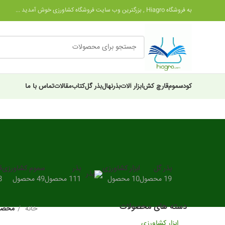
به فروشگاه Hiagro , بزرگترین وب سایت فروشگاه کشاورزی خوش آمدید ...
کود
سموم
قارچ کش
ابزار آلات
بذر
نهال
بذر گل
کتاب
مقالات
تماس با ما
بذر گل
ابزار کشاورزی
بذر
سموم کشاورزی
ق
19 محصول
10 محصول
111 محصول
49 محصول
28
دسته های محصولات
خانه
محصول
ابزار کشاورزی