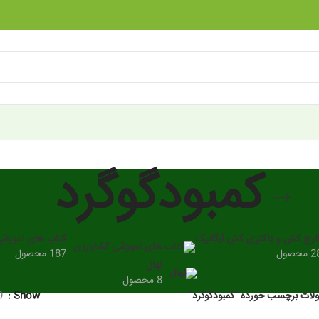
کمبودگوگرد
ارچ کش و باکتری کش ارگانیک
کتاب های آموزش
 محصول
187 محصول
نهال
8 محصول
ات برچسب خورده “کمبودگوگرد”
Show
9