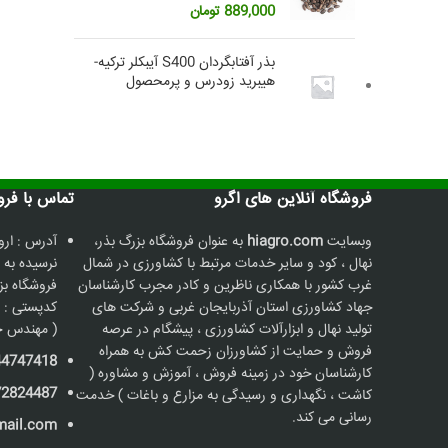
889,000
تومان
بذر آفتابگردان S400 آیبکلر ترکیه-
هیبرید زودرس و پرمحصول
فروشگاه آنلاین های اگرو
تماس با فروشگاه
وبسایت
hiagro.com
به عنوان فروشگاه بزرگ بذر،
آدرس : ارو
نهال ، کود و سایر خدمات مرتبط با کشاورزی در شمال
نرسیده به 
غرب کشور با همکاری ناظرین و کادر مجرب کارشناسان
جهاد کشاورزی استان آذربایجان غربی و شرکت های
کدپستی : 5736187211
تولید نهال و ابزارآلات کشاورزی ، پیشگام در عرصه
( مهندس ح
فروش و حمایت از کشاورزان زحمت کش به همراه
44747418
کارشناسان خود در زمینه فروش ، آموزش و مشاوره (
72824487
کاشت ، نگهداری و رسیدگی به مزارع و باغات ) خدمت
رسانی می کند.
mail.com