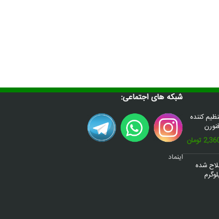
شبکه های اجتماعی:
س(Donafex) تنظیم کننده
نورن
قیمت
2,36
تومان
فعلی:
اینماد
2,600,000 تومان
2,360,000 تومان.
صلاح شده
وگرم