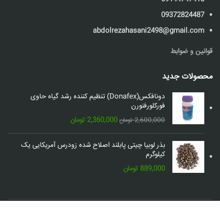
09372824487
abdolrezahasani2498@gmail.com
قوانین و ضوابط
محصولات جدید
دونافکس(Donafex) تنظیم کننده رشد گیاه حاوی
فورکلورفنورن
قیمت
قیمت
2,360,000
تومان
2,600,000
تومان
اصلی:
فعلی:
2,600,000 تومان
2,360,000 تومان.
بذر لوبیا چیتی پابلند اصلاح شده زودرس آمریکایی یک
بود.
کیلوگرم
889,000
تومان