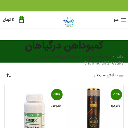
0
منو
0
تومان
کمبوداهن درگیاهان
خانه
دسته بندی ها
محصولات برچسب خورده “کمبوداهن درگیاهان”
Sorted
Showing all 2 results
by
نمایش سایدبار
latest
-18%
-16%
ناموجود
ناموجود