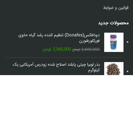
قوانین و ضوابط
محصولات جدید
دونافکس(Donafex) تنظیم کننده رشد گیاه حاوی
فورکلورفنورن
قیمت
قیمت
2,360,000
تومان
2,600,000
تومان
اصلی:
فعلی:
2,600,000 تومان
2,360,000 تومان.
بذر لوبیا چیتی پابلند اصلاح شده زودرس آمریکایی یک
بود.
کیلوگرم
889,000
تومان
شبکه های اجتماعی: