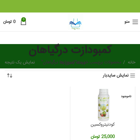
0
منو
0
تومان
کمبودازت درگیاهان
خانه
دسته بندی ها
محصولات برچسب خورده “کمبودازت درگیاهان”
نمایش یک نتیجه
نمایش سایدبار
ناموجود
کودنیتروکسین
25,000
تومان