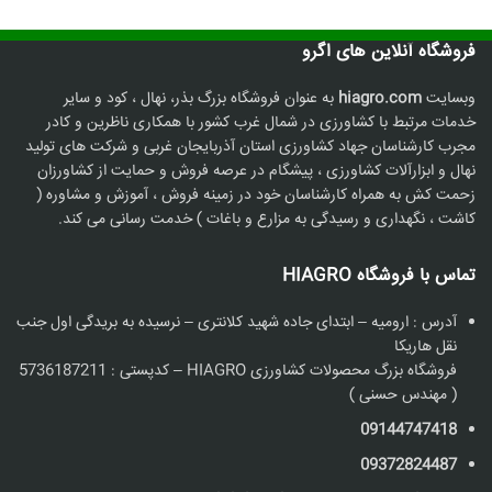
فروشگاه آنلاین های اگرو
وبسایت
hiagro.com
به عنوان فروشگاه بزرگ بذر، نهال ، کود و سایر
خدمات مرتبط با کشاورزی در شمال غرب کشور با همکاری ناظرین و کادر
مجرب کارشناسان جهاد کشاورزی استان آذربایجان غربی و شرکت های تولید
نهال و ابزارآلات کشاورزی ، پیشگام در عرصه فروش و حمایت از کشاورزان
زحمت کش به همراه کارشناسان خود در زمینه فروش ، آموزش و مشاوره (
کاشت ، نگهداری و رسیدگی به مزارع و باغات ) خدمت رسانی می کند.
تماس با فروشگاه HIAGRO
آدرس : ارومیه – ابتدای جاده شهید کلانتری – نرسیده به بریدگی اول جنب
نقل هاریکا
فروشگاه بزرگ محصولات کشاورزی HIAGRO – کدپستی : 5736187211
( مهندس حسنی )
09144747418
09372824487