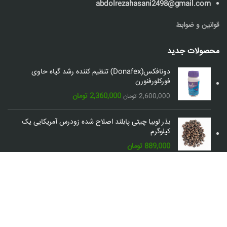
abdolrezahasani2498@gmail.com
قوانین و ضوابط
محصولات جدید
دونافکس(Donafex) تنظیم کننده رشد گیاه حاوی
فورکلورفنورن
قیمت
قیمت
2,360,000
تومان
2,600,000
تومان
اصلی:
فعلی:
2,600,000 تومان
2,360,000 تومان.
بذر لوبیا چیتی پابلند اصلاح شده زودرس آمریکایی یک
بود.
کیلوگرم
889,000
تومان
شبکه های اجتماعی: