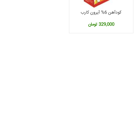
کودآهن 6% آیرون کارب
329,000
تومان
مت
لی:
2,360, تومان.