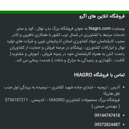
فروشگاه آنلاین های اگرو
وبسایت
hiagro.com
به عنوان فروشگاه بزرگ بذر، نهال ، کود و سایر
خدمات مرتبط با کشاورزی در شمال غرب کشور با همکاری ناظرین و کادر
مجرب کارشناسان جهاد کشاورزی استان آذربایجان غربی و شرکت های تولید
نهال و ابزارآلات کشاورزی ، پیشگام در عرصه فروش و حمایت از کشاورزان
زحمت کش به همراه کارشناسان خود در زمینه فروش ، آموزش و مشاوره (
کاشت ، نگهداری و رسیدگی به مزارع و باغات ) خدمت رسانی می کند.
تماس با فروشگاه HIAGRO
آدرس : ارومیه – ابتدای جاده شهید کلانتری – نرسیده به بریدگی اول جنب
نقل هاریکا
فروشگاه بزرگ محصولات کشاورزی HIAGRO – کدپستی : 5736187211
( مهندس حسنی )
09144747418
09372824487