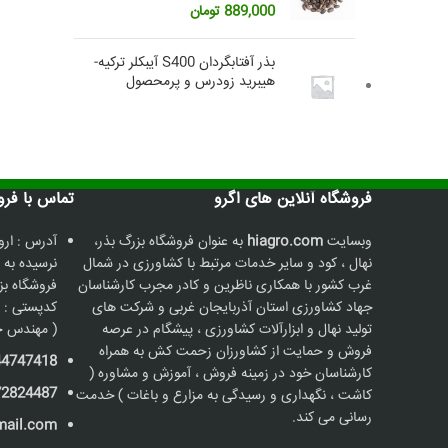
889,000
تومان
بذر آفتابگردان S400 آیبکلر ترکیه-
هیبرید زودرس و پرمحصول
فروشگاه آنلاین های اگرو
تماس با فروشگاه
وبسایت
hiagro.com
به عنوان فروشگاه بزرگ بذر،
آدرس : ارو
نهال ، کود و سایر خدمات مرتبط با کشاورزی در شمال
نرسیده به 
غرب کشور با همکاری ناظرین و کادر مجرب کارشناسان
جهاد کشاورزی استان آذربایجان غربی و شرکت های
کدپستی : 5736187211
تولید نهال و ابزارآلات کشاورزی ، پیشگام در عرصه
( مهندس ح
فروش و حمایت از کشاورزان زحمت کش به همراه
44747418
کارشناسان خود در زمینه فروش ، آموزش و مشاوره (
72824487
کاشت ، نگهداری و رسیدگی به مزارع و باغات ) خدمت
رسانی می کند.
mail.com