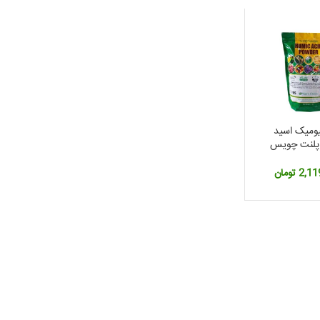
ومیک اسید
پلنت چویس
مریکا
2,11
تومان