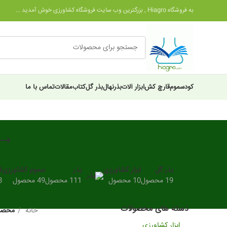
به فروشگاه Hiagro , بزرگترین وب سایت فروشگاه کشاورزی خوش آمدید ...
کود
سموم
قارچ کش
ابزار آلات
بذر
نهال
بذر گل
کتاب
مقالات
تماس با ما
بذر گل
ابزار کشاورزی
بذر
سموم کشاورزی
ق
19 محصول
10 محصول
111 محصول
49 محصول
28
دسته های محصولات
خانه
محصول
ابزار کشاورزی