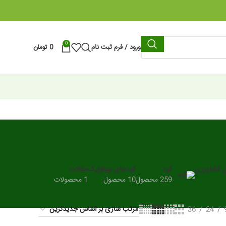
0
ورود / فرم ثبت نام
0
تومان
ی کشاورزی
کود
کودهای بیولوژیک
مقالات
259 محصول
10 محصول
1 محصولات
36
24