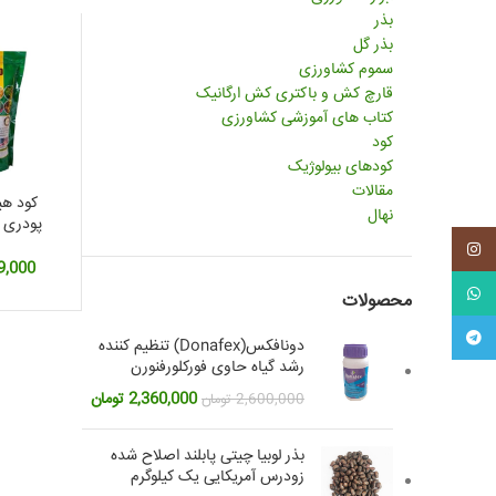
بذر
بذر گل
سموم کشاورزی
قارچ کش و باکتری کش ارگانیک
کتاب های آموزشی کشاورزی
کود
کودهای بیولوژیک
مقالات
کود هی
نهال
پودری 
آ
اینستاگرم
9,000
واتس آپ
محصولات
تلگرام
دونافکس(Donafex) تنظیم کننده
رشد گیاه حاوی فورکلورفنورن
قیمت
قیمت
2,360,000
تومان
2,600,000
تومان
اصلی:
فعلی:
2,600,000 تومان
2,360,000 تومان.
بذر لوبیا چیتی پابلند اصلاح شده
بود.
زودرس آمریکایی یک کیلوگرم