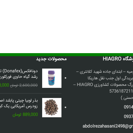
 HIAGRO
محصولات جدید
دونافک
میه – ابتدای جاده شهید کلانتری –
رشد گیاه حاوی فورکلورف
بریدگی اول جنب نقل هاریکا
فروشگاه بزرگ محصولات کشاورزی HIAGRO –
قیمت
0,000
2,600,000
تومان
اصلی:
سنی )
بذر لوبیا چیتی پابلند ا
بود.
زودرس آمریکایی یک کیل
091
889,000
تومان
093
abdolrezahasani2498@g