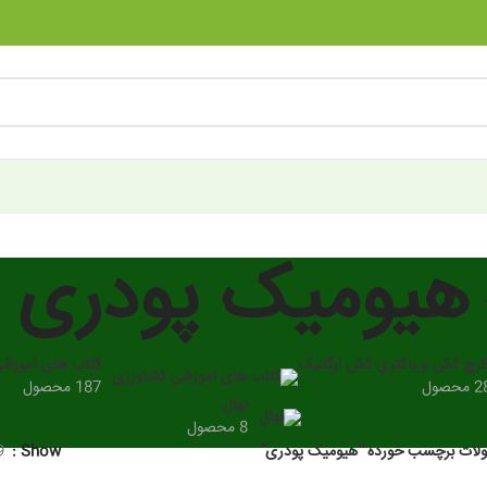
هیومیک پودری
ارچ کش و باکتری کش ارگانیک
کتاب های آموزش
 محصول
187 محصول
نهال
8 محصول
ات برچسب خورده “هیومیک پودری”
Show
9