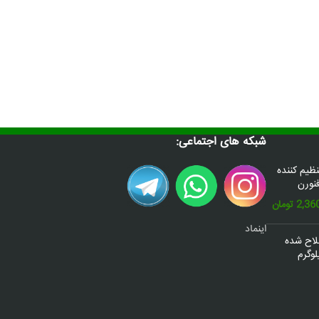
شبکه های اجتماعی:
س(Donafex) تنظیم کننده
نورن
قیمت
2,36
تومان
فعلی:
اینماد
2,600,000 تومان
2,360,000 تومان.
صلاح شده
وگرم