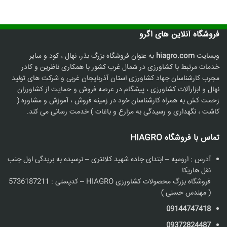
فروشگاه آنلاین های اگرو
وبسایت
hiagro.com
به عنوان فروشگاه بزرگ بذر، نهال ، کود و سایر
خدمات مرتبط با کشاورزی در شمال غرب کشور با همکاری ناظرین و کادر
مجرب کارشناسان جهاد کشاورزی استان آذربایجان غربی و شرکت های تولید
نهال و ابزارآلات کشاورزی ، پیشگام در عرصه فروش و حمایت از کشاورزان
زحمت کش به همراه کارشناسان خود در زمینه فروش ، آموزش و مشاوره (
کاشت ، نگهداری و رسیدگی به مزارع و باغات ) خدمت رسانی می کند.
تماس با فروشگاه HIAGRO
آدرس : ارومیه – ابتدای جاده شهید کلانتری – نرسیده به بریدگی اول جنب
نقل هاریکا
فروشگاه بزرگ محصولات کشاورزی HIAGRO – کدپستی : 5736187211
( مهندس حسنی )
09144747418
09372824487