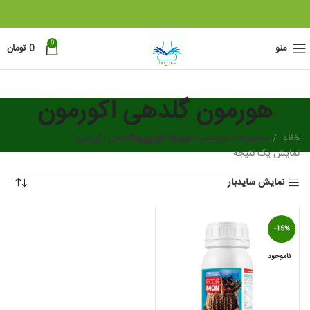
0
منو
0
تومان
هورمون گلدهی اکورمون
خانه
دسته بندی ها
محصولات برچسب خورده “هورمون گلدهی اکورمون”
نمایش یک نتیجه
نمایش سایدبار
-15%
ناموجود