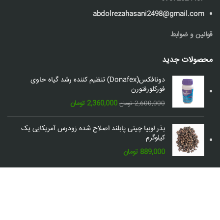
abdolrezahasani2498@gmail.com
قوانین و ضوابط
محصولات جدید
دونافکس(Donafex) تنظیم کننده رشد گیاه حاوی
فورکلورفنورن
قیمت
قیمت
2,360,000
تومان
2,600,000
تومان
اصلی:
فعلی:
2,600,000 تومان
2,360,000 تومان.
بذر لوبیا چیتی پابلند اصلاح شده زودرس آمریکایی یک
بود.
کیلوگرم
889,000
تومان
شبکه های اجتماعی: