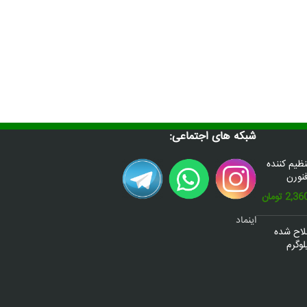
شبکه های اجتماعی:
س(Donafex) تنظیم کننده
نورن
قیمت
2,36
تومان
فعلی:
اینماد
2,600,000 تومان
2,360,000 تومان.
صلاح شده
وگرم