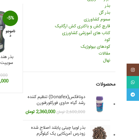
بذر
بذر گل
-5%
سموم کشاورزی
قارچ کش و باکتری کش ارگانیک
ناموجو
کتاب های آموزشی کشاورزی
د
کود
کودهای بیولوژیک
مقالات
بذر هند
نهال
سوییت پ
وزن 500 گ
اینستاگرم
,000
قیمت
,000
واتس آپ
محصولات
اصلی:
تلگرام
دونافکس(Donafex) تنظیم کننده
بود.
رشد گیاه حاوی فورکلورفنورن
قیمت
قیمت
2,360,000
تومان
2,600,000
تومان
اصلی:
فعلی:
2,600,000 تومان
2,360,000 تومان.
بذر لوبیا چیتی پابلند اصلاح شده
بود.
زودرس آمریکایی یک کیلوگرم