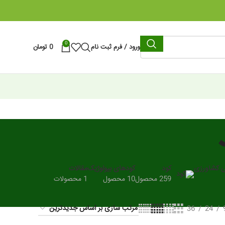
0
ورود / فرم ثبت نام
0
تومان
ی کشاورزی
کود
کودهای بیولوژیک
مقالات
259 محصول
10 محصول
1 محصولات
36
24