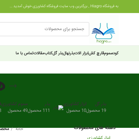
به فروشگاه Hiagro , بزرگترین وب سایت فروشگاه کشاورزی خوش آمدید ...
کود
سموم
قارچ کش
ابزار آلات
بذر
نهال
بذر گل
کتاب
مقالات
تماس با ما
ه
بذر گل
ابزار کشاورزی
بذر
سموم کشاورزی
ق
19 محصول
10 محصول
111 محصول
49 محصول
28
دسته های محصولات
خانه
محصول
ابزار کشاورزی