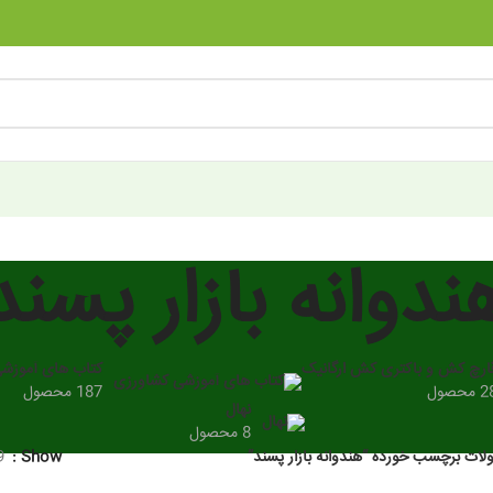
ندوانه بازار پسند
ارچ کش و باکتری کش ارگانیک
کتاب های آموزش
 محصول
187 محصول
نهال
8 محصول
ات برچسب خورده “هندوانه بازار پسند”
Show
9