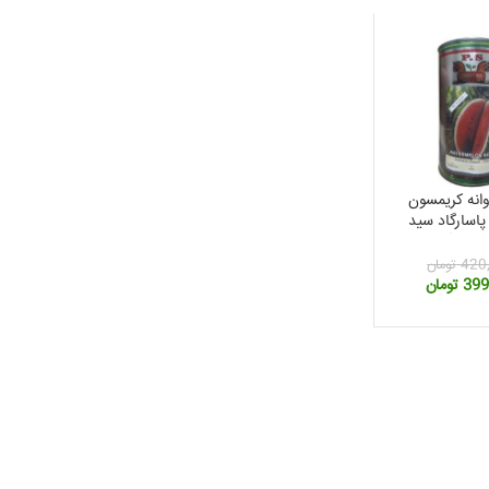
وانه کریمسون
اسارگاد سید
رم
420
تومان
قیمت
399
تومان
فعلی:
420,000 تومان
399,000 تومان.