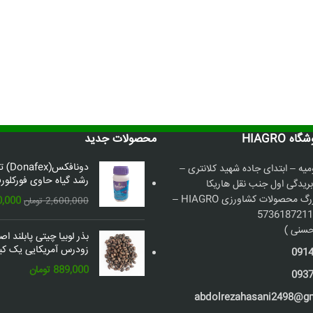
 HIAGRO
محصولات جدید
دونافک
میه – ابتدای جاده شهید کلانتری –
رشد گیاه حاوی فورکلورف
بریدگی اول جنب نقل هاریکا
فروشگاه بزرگ محصولات کشاورزی HIAGRO –
قیمت
0,000
2,600,000
تومان
اصلی:
سنی )
بذر لوبیا چیتی پابلند ا
بود.
زودرس آمریکایی یک کیل
091
889,000
تومان
093
abdolrezahasani2498@g