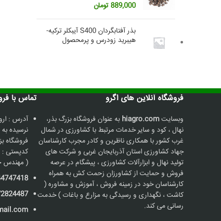
889,000
تومان
بذر آفتابگردان S400 آیبکلر ترکیه-
هیبرید زودرس و پرمحصول
فروشگاه آنلاین های اگرو
تماس با فروشگاه
وبسایت
hiagro.com
به عنوان فروشگاه بزرگ بذر،
آدرس : ارو
نهال ، کود و سایر خدمات مرتبط با کشاورزی در شمال
نرسیده به 
غرب کشور با همکاری ناظرین و کادر مجرب کارشناسان
جهاد کشاورزی استان آذربایجان غربی و شرکت های
کدپستی : 5736187211
تولید نهال و ابزارآلات کشاورزی ، پیشگام در عرصه
( مهندس ح
فروش و حمایت از کشاورزان زحمت کش به همراه
44747418
کارشناسان خود در زمینه فروش ، آموزش و مشاوره (
72824487
کاشت ، نگهداری و رسیدگی به مزارع و باغات ) خدمت
رسانی می کند.
mail.com