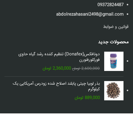
09372824487
abdolrezahasani2498@gmail.com
قوانین و ضوابط
محصولات جدید
دونافکس(Donafex) تنظیم کننده رشد گیاه حاوی
فورکلورفنورن
قیمت
قیمت
2,360,000
تومان
2,600,000
تومان
اصلی:
فعلی:
2,600,000 تومان
2,360,000 تومان.
بذر لوبیا چیتی پابلند اصلاح شده زودرس آمریکایی یک
بود.
کیلوگرم
889,000
تومان