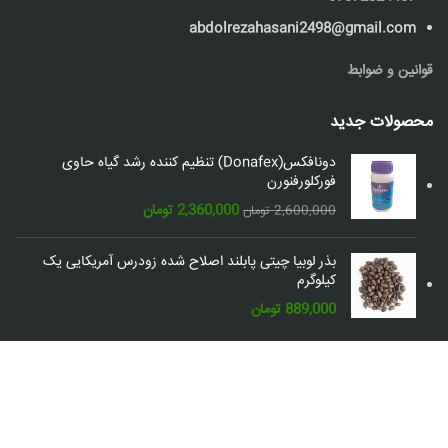
abdolrezahasani2498@gmail.com
قوانین و ضوابط
محصولات جدید
دونافکس(Donafex) تنظیم کننده رشد گیاه حاوی
فورکلورفنورن
قیمت
قیمت
2,360,000
تومان
2,600,000
تومان
اصلی:
فعلی:
2,600,000 تومان
2,360,000 تومان.
بذر لوبیا چیتی پابلند اصلاح شده زودرس آمریکایی یک
بود.
کیلوگرم
889,000
تومان
شبکه های اجتماعی: