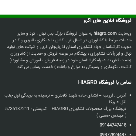
فروشگاه آنلاین های اگرو
وبسایت
hiagro.com
به عنوان فروشگاه بزرگ بذر، نهال ، کود و سایر
خدمات مرتبط با کشاورزی در شمال غرب کشور با همکاری ناظرین و کادر
مجرب کارشناسان جهاد کشاورزی استان آذربایجان غربی و شرکت های تولید
نهال و ابزارآلات کشاورزی ، پیشگام در عرصه فروش و حمایت از کشاورزان
زحمت کش به همراه کارشناسان خود در زمینه فروش ، آموزش و مشاوره (
کاشت ، نگهداری و رسیدگی به مزارع و باغات ) خدمت رسانی می کند.
تماس با فروشگاه HIAGRO
آدرس : ارومیه – ابتدای جاده شهید کلانتری – نرسیده به بریدگی اول جنب
نقل هاریکا
فروشگاه بزرگ محصولات کشاورزی HIAGRO – کدپستی : 5736187211
( مهندس حسنی )
09144747418
09372824487