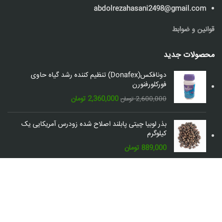
abdolrezahasani2498@gmail.com
قوانین و ضوابط
محصولات جدید
دونافکس(Donafex) تنظیم کننده رشد گیاه حاوی
فورکلورفنورن
قیمت
قیمت
2,360,000
تومان
2,600,000
تومان
اصلی:
فعلی:
2,600,000 تومان
2,360,000 تومان.
بذر لوبیا چیتی پابلند اصلاح شده زودرس آمریکایی یک
بود.
کیلوگرم
889,000
تومان
شبکه های اجتماعی: