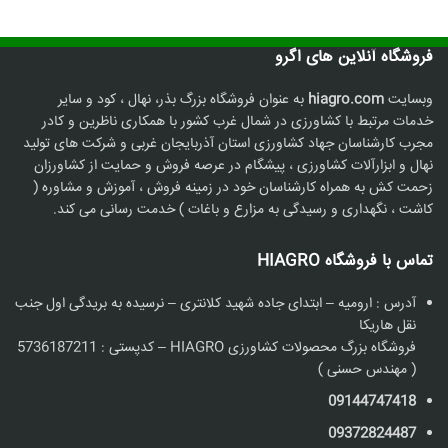
فروشگاه آنلاین های اگرو
وبسایت
hiagro.com
به عنوان فروشگاه بزرگ بذر، نهال ، کود و سایر
خدمات مرتبط با کشاورزی در شمال غرب کشور با همکاری ناظرین و کادر
مجرب کارشناسان جهاد کشاورزی استان آذربایجان غربی و شرکت های تولید
نهال و ابزارآلات کشاورزی ، پیشگام در عرصه فروش و حمایت از کشاورزان
زحمت کش به همراه کارشناسان خود در زمینه فروش ، آموزش و مشاوره (
کاشت ، نگهداری و رسیدگی به مزارع و باغات ) خدمت رسانی می کند.
تماس با فروشگاه HIAGRO
آدرس : ارومیه – ابتدای جاده شهید کلانتری – نرسیده به بریدگی اول جنب
نقل هاریکا
فروشگاه بزرگ محصولات کشاورزی HIAGRO – کدپستی : 5736187211
( مهندس حسنی )
09144747418
09372824487