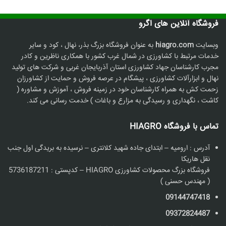
فروشگاه آنلاین های اگرو
وبسایت
hiagro.com
به عنوان فروشگاه بزرگ بذر، نهال ، کود و سایر
خدمات مرتبط با کشاورزی در شمال غرب کشور با همکاری ناظرین و کادر
مجرب کارشناسان جهاد کشاورزی استان آذربایجان غربی و شرکت های تولید
نهال و ابزارآلات کشاورزی ، پیشگام در عرصه فروش و حمایت از کشاورزان
زحمت کش به همراه کارشناسان خود در زمینه فروش ، آموزش و مشاوره (
کاشت ، نگهداری و رسیدگی به مزارع و باغات ) خدمت رسانی می کند.
تماس با فروشگاه HIAGRO
آدرس : ارومیه – ابتدای جاده شهید کلانتری – نرسیده به بریدگی اول جنب
نقل هاریکا
فروشگاه بزرگ محصولات کشاورزی HIAGRO – کدپستی : 5736187211
( مهندس حسنی )
09144747418
09372824487