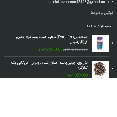
abdolrezahasani2498@gmail.com
قوانین و ضوابط
محصولات جدید
دونافکس(Donafex) تنظیم کننده رشد گیاه حاوی
فورکلورفنورن
قیمت
قیمت
2,360,000
تومان
2,600,000
تومان
اصلی:
فعلی:
2,600,000 تومان
2,360,000 تومان.
بذر لوبیا چیتی پابلند اصلاح شده زودرس آمریکایی یک
بود.
کیلوگرم
889,000
تومان
شبکه های اجتماعی: