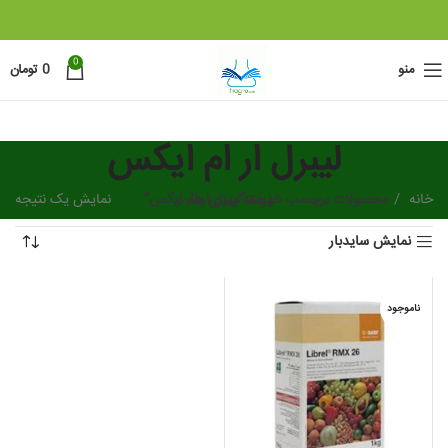
0
منو
0
تومان
لیبرل ار ام ایکس
خانه
دسته بندی ها
محصولات برچسب خورده “لیبرل ار ام ایکس”
نمایش یک نتیجه
نمایش سایدبار
ناموجود