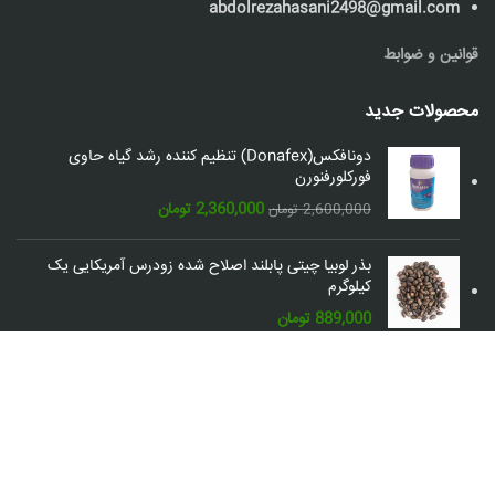
abdolrezahasani2498@gmail.com
قوانین و ضوابط
محصولات جدید
دونافکس(Donafex) تنظیم کننده رشد گیاه حاوی
فورکلورفنورن
قیمت
قیمت
2,360,000
تومان
2,600,000
تومان
اصلی:
فعلی:
2,600,000 تومان
2,360,000 تومان.
بذر لوبیا چیتی پابلند اصلاح شده زودرس آمریکایی یک
بود.
کیلوگرم
889,000
تومان
شبکه های اجتماعی: