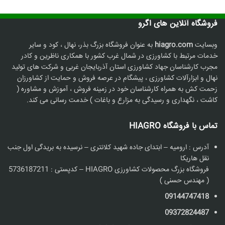
فروشگاه آنلاین های اگرو
وبسایت
hiagro.com
به عنوان فروشگاه بزرگ بذر، نهال ، کود و سایر
خدمات مرتبط با کشاورزی در شمال غرب کشور با همکاری ناظرین و کادر
مجرب کارشناسان جهاد کشاورزی استان آذربایجان غربی و شرکت های تولید
نهال و ابزارآلات کشاورزی ، پیشگام در عرصه فروش و حمایت از کشاورزان
زحمت کش به همراه کارشناسان خود در زمینه فروش ، آموزش و مشاوره (
کاشت ، نگهداری و رسیدگی به مزارع و باغات ) خدمت رسانی می کند.
تماس با فروشگاه HIAGRO
آدرس : ارومیه – ابتدای جاده شهید کلانتری – نرسیده به بریدگی اول جنب
نقل هاریکا
فروشگاه بزرگ محصولات کشاورزی HIAGRO – کدپستی : 5736187211
( مهندس حسنی )
09144747418
09372824487