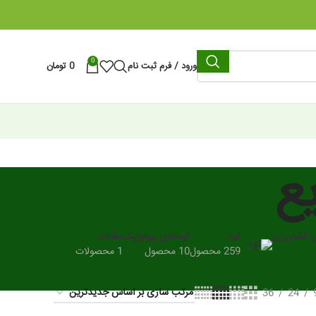
0
ورود / فرم ثبت نام
0
تومان
ع
ی کشاورزی
کود
کودهای بیولوژیک
مقالات
259 محصول
10 محصول
1 محصولات
36
24