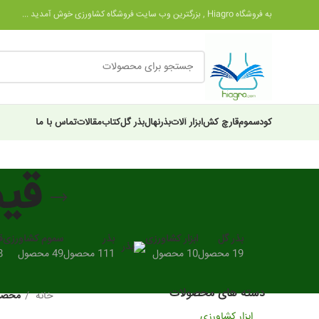
به فروشگاه Hiagro , بزرگترین وب سایت فروشگاه کشاورزی خوش آمدید ...
کود
سموم
قارچ کش
ابزار آلات
بذر
نهال
بذر گل
کتاب
مقالات
تماس با ما
قی
بذر گل
ابزار کشاورزی
بذر
سموم کشاورزی
ق
19 محصول
10 محصول
111 محصول
49 محصول
28
دسته های محصولات
خانه
محصول
ابزار کشاورزی