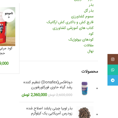
بذر
بذر گل
ناموجو
سموم کشاورزی
د
قارچ کش و باکتری کش ارگانیک
کتاب های آموزشی کشاورزی
کود
کودهای بیولوژیک
مقالات
کود مرغی
نهال
حجم 20 
اینستاگرم
9,000
واتس آپ
محصولات
تلگرام
دونافکس(Donafex) تنظیم کننده
رشد گیاه حاوی فورکلورفنورن
قیمت
قیمت
2,360,000
تومان
2,600,000
تومان
اصلی:
فعلی:
2,600,000 تومان
2,360,000 تومان.
بذر لوبیا چیتی پابلند اصلاح شده
بود.
زودرس آمریکایی یک کیلوگرم