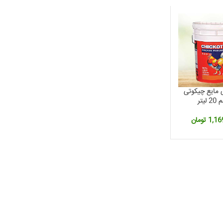
 مایع چیکوتی
لیتر
1,16
تومان