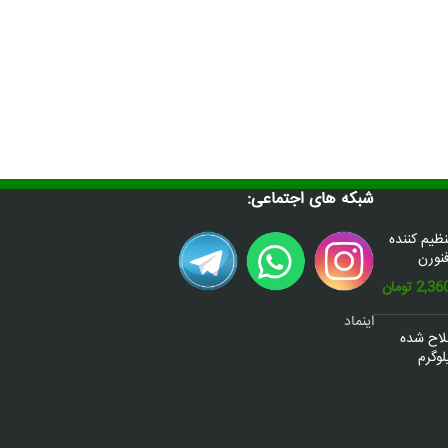
شبکه های اجتماعی:
س(Donafex) تنظیم کننده
نورن
قیمت
2,36
تومان
فعلی:
اینماد
2,600,000 تومان
2,360,000 تومان.
صلاح شده
وگرم