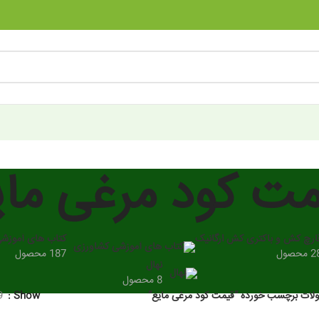
مت کود مرغی مای
ارچ کش و باکتری کش ارگانیک
کتاب های آموزش
 محصول
187 محصول
نهال
8 محصول
ات برچسب خورده “قیمت کود مرغی مایع”
Show
9