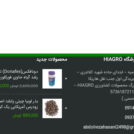
 HIAGRO
محصولات جدید
دونافک
میه – ابتدای جاده شهید کلانتری –
رشد گیاه حاوی فورکلورف
بریدگی اول جنب نقل هاریکا
فروشگاه بزرگ محصولات کشاورزی HIAGRO –
قیمت
0,000
2,600,000
تومان
اصلی:
سنی )
بذر لوبیا چیتی پابلند ا
بود.
زودرس آمریکایی یک کیل
091
889,000
تومان
093
abdolrezahasani2498@g