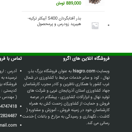
889,000
تومان
بذر آفتابگردان S400 آیبکلر ترکیه-
هیبرید زودرس و پرمحصول
فروشگاه آنلاین های اگرو
تماس با فروشگاه
وبسایت
hiagro.com
به عنوان فروشگاه بزرگ بذر،
آدرس : ارو
نهال ، کود و سایر خدمات مرتبط با کشاورزی در شمال
نرسیده به 
غرب کشور با همکاری ناظرین و کادر مجرب کارشناسان
جهاد کشاورزی استان آذربایجان غربی و شرکت های
کدپستی : 5736187211
تولید نهال و ابزارآلات کشاورزی ، پیشگام در عرصه
( مهندس ح
فروش و حمایت از کشاورزان زحمت کش به همراه
44747418
کارشناسان خود در زمینه فروش ، آموزش و مشاوره (
72824487
کاشت ، نگهداری و رسیدگی به مزارع و باغات ) خدمت
رسانی می کند.
mail.com