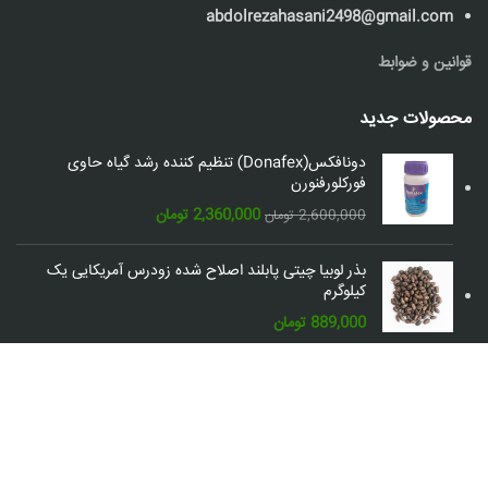
abdolrezahasani2498@gmail.com
قوانین و ضوابط
محصولات جدید
دونافکس(Donafex) تنظیم کننده رشد گیاه حاوی
فورکلورفنورن
قیمت
قیمت
2,360,000
تومان
2,600,000
تومان
اصلی:
فعلی:
2,600,000 تومان
2,360,000 تومان.
بذر لوبیا چیتی پابلند اصلاح شده زودرس آمریکایی یک
بود.
کیلوگرم
889,000
تومان
شبکه های اجتماعی: