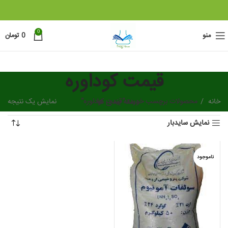
0
منو
0
تومان
قیمت کوداوره
خانه
دسته بندی ها
محصولات برچسب خورده “قیمت کوداوره”
نمایش یک نتیجه
نمایش سایدبار
ناموجود