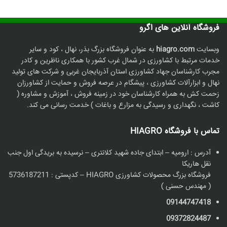
فروشگاه آنلاین های اگرو
وبسایت
hiagro.com
به عنوان فروشگاه بزرگ بذر، نهال ، کود و سایر
خدمات مرتبط با کشاورزی در شمال غرب کشور با همکاری ناظرین و کادر
مجرب کارشناسان جهاد کشاورزی استان آذربایجان غربی و شرکت های تولید
نهال و ابزارآلات کشاورزی ، پیشگام در عرصه فروش و حمایت از کشاورزان
زحمت کش به همراه کارشناسان خود در زمینه فروش ، آموزش و مشاوره (
کاشت ، نگهداری و رسیدگی به مزارع و باغات ) خدمت رسانی می کند.
تماس با فروشگاه HIAGRO
آدرس : ارومیه – ابتدای جاده شهید کلانتری – نرسیده به بریدگی اول جنب
نقل هاریکا
فروشگاه بزرگ محصولات کشاورزی HIAGRO – کدپستی : 5736187211
( مهندس حسنی )
09144747418
09372824487