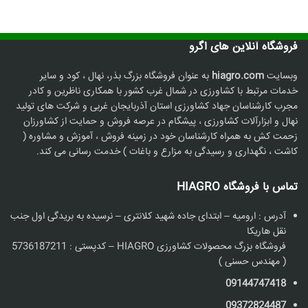
فروشگاه آنلاین های اگرو
وبسایت
hiagro.com
به عنوان فروشگاه بزرگ بذر، نهال ، کود و سایر
خدمات مرتبط با کشاورزی در شمال غرب کشور با همکاری ناظرین و کادر
مجرب کارشناسان جهاد کشاورزی استان آذربایجان غربی و شرکت های تولید
نهال و ابزارآلات کشاورزی ، پیشگام در عرصه فروش و حمایت از کشاورزان
زحمت کش به همراه کارشناسان خود در زمینه فروش ، آموزش و مشاوره (
کاشت ، نگهداری و رسیدگی به مزارع و باغات ) خدمت رسانی می کند.
تماس با فروشگاه HIAGRO
آدرس : ارومیه – ابتدای جاده شهید کلانتری – نرسیده به بریدگی اول جنب
نقل هاریکا
فروشگاه بزرگ محصولات کشاورزی HIAGRO – کدپستی : 5736187211
( مهندس حسنی )
09144747418
09372824487