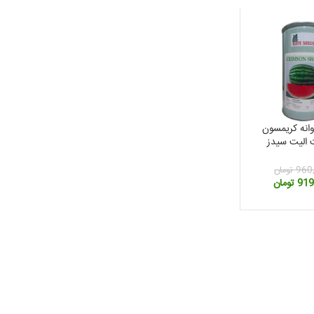
وانه کریمسون
الیت سیدز
رم
960
تومان
قیمت
919
تومان
فعلی:
960,000 تومان
919,900 تومان.