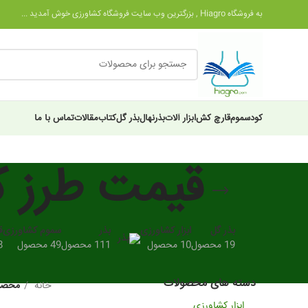
به فروشگاه Hiagro , بزرگترین وب سایت فروشگاه کشاورزی خوش آمدید ...
کود
سموم
قارچ کش
ابزار آلات
بذر
نهال
بذر گل
کتاب
مقالات
تماس با ما
قیمت طرز ک
بذر گل
ابزار کشاورزی
بذر
سموم کشاورزی
ق
19 محصول
10 محصول
111 محصول
49 محصول
28
دسته های محصولات
خانه
محصول
ابزار کشاورزی