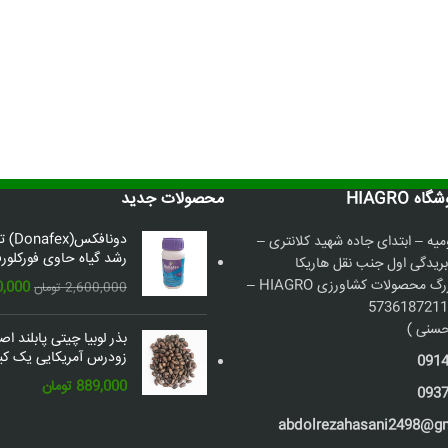
 HIAGRO
محصولات جدید
دونافک
میه – ابتدای جاده شهید کلانتری –
رشد گیاه حاوی فورکلورف
بریدگی اول جنب نقل هاریکا
فروشگاه بزرگ محصولات کشاورزی HIAGRO –
قیمت
0,000
2,600,000
تومان
اصلی:
سنی )
بذر لوبیا چیتی پابلند ا
بود.
زودرس آمریکایی یک کیل
091
889,000
تومان
093
abdolrezahasani2498@g