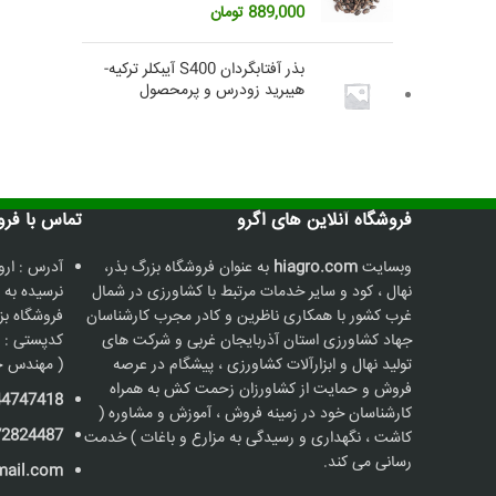
889,000
تومان
بذر آفتابگردان S400 آیبکلر ترکیه-
هیبرید زودرس و پرمحصول
فروشگاه آنلاین های اگرو
تماس با فروشگاه
وبسایت
hiagro.com
به عنوان فروشگاه بزرگ بذر،
آدرس : ارو
نهال ، کود و سایر خدمات مرتبط با کشاورزی در شمال
نرسیده به 
غرب کشور با همکاری ناظرین و کادر مجرب کارشناسان
جهاد کشاورزی استان آذربایجان غربی و شرکت های
کدپستی : 5736187211
تولید نهال و ابزارآلات کشاورزی ، پیشگام در عرصه
( مهندس ح
فروش و حمایت از کشاورزان زحمت کش به همراه
44747418
کارشناسان خود در زمینه فروش ، آموزش و مشاوره (
72824487
کاشت ، نگهداری و رسیدگی به مزارع و باغات ) خدمت
رسانی می کند.
mail.com