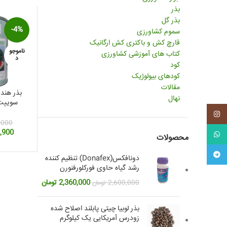
بذر
بذر گل
-4%
سموم کشاورزی
قارچ کش و باکتری کش ارگانیک
ناموجو
کتاب های آموزشی کشاورزی
د
کود
کودهای بیولوژیک
مقالات
بذر هند
نهال
سوییت 
وزن 500 گ
اینستاگرم
,000
قیمت
,900
واتس آپ
محصولات
اصلی:
تلگرام
دونافکس(Donafex) تنظیم کننده
بود.
رشد گیاه حاوی فورکلورفنورن
قیمت
قیمت
2,360,000
تومان
2,600,000
تومان
اصلی:
فعلی:
2,600,000 تومان
2,360,000 تومان.
بذر لوبیا چیتی پابلند اصلاح شده
بود.
زودرس آمریکایی یک کیلوگرم