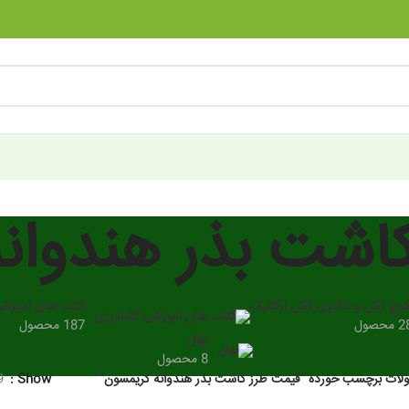
اشت بذر هندوان
ارچ کش و باکتری کش ارگانیک
کتاب های آموزش
 محصول
187 محصول
نهال
8 محصول
ات برچسب خورده “قیمت طرز کاشت بذر هندوانه کریمسون”
Show
9