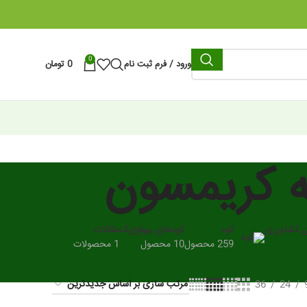
0
ورود / فرم ثبت نام
0
تومان
ه کریمسون
ی کشاورزی
کود
کودهای بیولوژیک
مقالات
259 محصول
10 محصول
1 محصولات
36
24