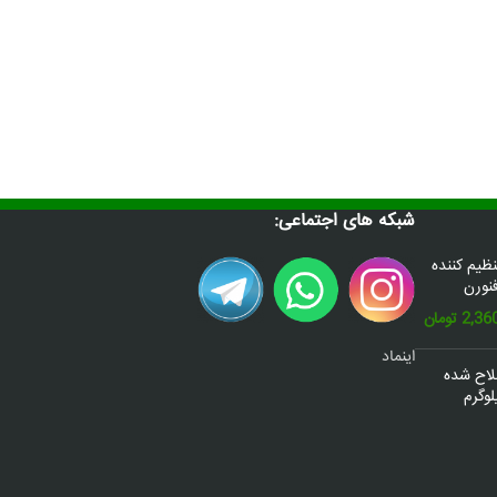
شبکه های اجتماعی:
س(Donafex) تنظیم کننده
نورن
قیمت
2,36
تومان
فعلی:
اینماد
2,600,000 تومان
2,360,000 تومان.
صلاح شده
وگرم