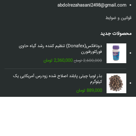
abdolrezahasani2498@gmail.com
قوانین و ضوابط
محصولات جدید
دونافکس(Donafex) تنظیم کننده رشد گیاه حاوی
فورکلورفنورن
قیمت
قیمت
2,360,000
تومان
2,600,000
تومان
اصلی:
فعلی:
2,600,000 تومان
2,360,000 تومان.
بذر لوبیا چیتی پابلند اصلاح شده زودرس آمریکایی یک
بود.
کیلوگرم
889,000
تومان
شبکه های اجتماعی: