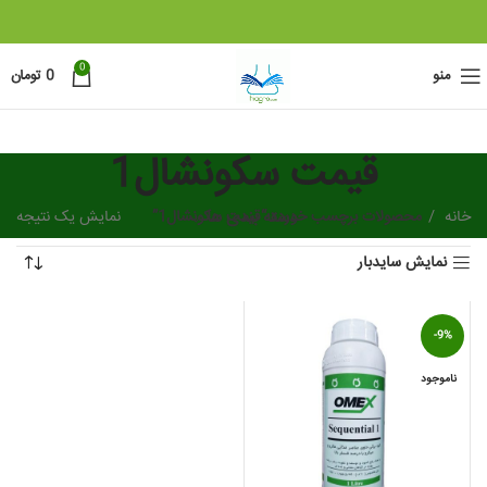
0
منو
0
تومان
قیمت سکونشال1
خانه
دسته بندی ها
محصولات برچسب خورده “قیمت سکونشال1”
نمایش یک نتیجه
نمایش سایدبار
-9%
ناموجود