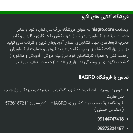
فروشگاه آنلاین های اگرو
وبسایت
hiagro.com
به عنوان فروشگاه بزرگ بذر، نهال ، کود و سایر
خدمات مرتبط با کشاورزی در شمال غرب کشور با همکاری ناظرین و کادر
مجرب کارشناسان جهاد کشاورزی استان آذربایجان غربی و شرکت های تولید
نهال و ابزارآلات کشاورزی ، پیشگام در عرصه فروش و حمایت از کشاورزان
زحمت کش به همراه کارشناسان خود در زمینه فروش ، آموزش و مشاوره (
کاشت ، نگهداری و رسیدگی به مزارع و باغات ) خدمت رسانی می کند.
تماس با فروشگاه HIAGRO
آدرس : ارومیه – ابتدای جاده شهید کلانتری – نرسیده به بریدگی اول جنب
نقل هاریکا
فروشگاه بزرگ محصولات کشاورزی HIAGRO – کدپستی : 5736187211
( مهندس حسنی )
09144747418
09372824487