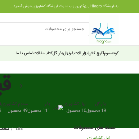
به فروشگاه Hiagro , بزرگترین وب سایت فروشگاه کشاورزی خوش آمدید ...
کود
سموم
قارچ کش
ابزار آلات
بذر
نهال
بذر گل
کتاب
مقالات
تماس با ما
ق
بذر گل
ابزار کشاورزی
بذر
سموم کشاورزی
ق
19 محصول
10 محصول
111 محصول
49 محصول
28
دسته های محصولات
خانه
محصول
ابزار کشاورزی