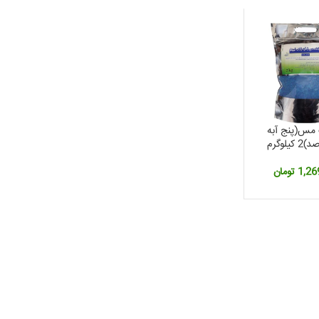
مس(پنج آبه
1,26
تومان