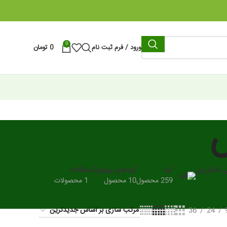
0
ورود / فرم ثبت نام
0
تومان
ی کشاورزی
کود
کودهای بیولوژیک
مقالات
259 محصول
10 محصول
1 محصولات
36
24