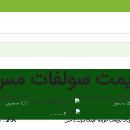
یمت سولفات مس
ارچ کش و باکتری کش ارگانیک
کتاب های آموزش
 محصول
187 محصول
نهال
8 محصول
ات برچسب خورده “قیمت سولفات مس”
Show
9