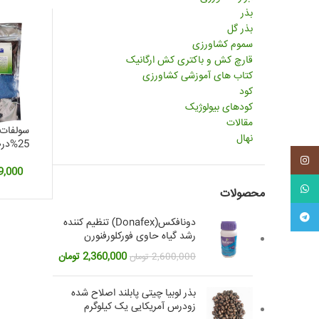
بذر
بذر گل
سموم کشاورزی
قارچ کش و باکتری کش ارگانیک
کتاب های آموزشی کشاورزی
کود
کودهای بیولوژیک
مقالات
سولفات 
نهال
25%درصد)2 کیلوگرم
اینستاگرم
9,000
واتس آپ
محصولات
تلگرام
دونافکس(Donafex) تنظیم کننده
رشد گیاه حاوی فورکلورفنورن
قیمت
قیمت
2,360,000
تومان
2,600,000
تومان
اصلی:
فعلی:
2,600,000 تومان
2,360,000 تومان.
بذر لوبیا چیتی پابلند اصلاح شده
بود.
زودرس آمریکایی یک کیلوگرم