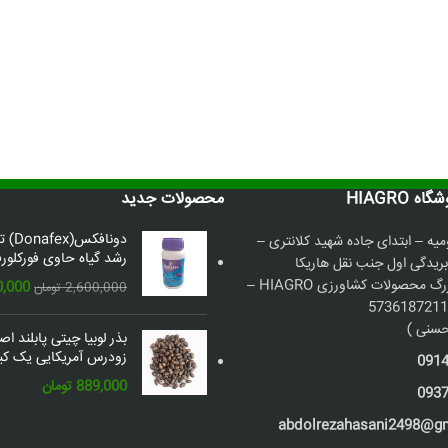
 HIAGRO
محصولات جدید
دونافک
میه – ابتدای جاده شهید کلانتری –
رشد گیاه حاوی فورکلورف
بریدگی اول جنب نقل هاریکا
فروشگاه بزرگ محصولات کشاورزی HIAGRO –
قیمت
0,000
2,600,000
تومان
اصلی:
سنی )
بذر لوبیا چیتی پابلند ا
بود.
زودرس آمریکایی یک کیل
091
889,000
تومان
093
abdolrezahasani2498@g