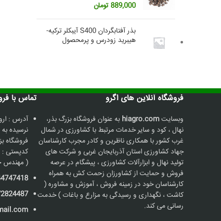
889,000
تومان
بذر آفتابگردان S400 آیبکلر ترکیه-
هیبرید زودرس و پرمحصول
فروشگاه آنلاین های اگرو
تماس با فروشگاه
وبسایت
hiagro.com
به عنوان فروشگاه بزرگ بذر،
آدرس : ارو
نهال ، کود و سایر خدمات مرتبط با کشاورزی در شمال
نرسیده به 
غرب کشور با همکاری ناظرین و کادر مجرب کارشناسان
جهاد کشاورزی استان آذربایجان غربی و شرکت های
کدپستی : 5736187211
تولید نهال و ابزارآلات کشاورزی ، پیشگام در عرصه
( مهندس ح
فروش و حمایت از کشاورزان زحمت کش به همراه
44747418
کارشناسان خود در زمینه فروش ، آموزش و مشاوره (
72824487
کاشت ، نگهداری و رسیدگی به مزارع و باغات ) خدمت
رسانی می کند.
mail.com