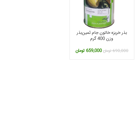
بذر خربزه خاتون جام ثمین‌بذر
وزن 400 گرم
قیمت
قیمت
659,000
تومان
690,000
تومان
اصلی:
فعلی:
690,000 تومان
659,000 تومان.
بود.
مت
لی:
2,360, تومان.