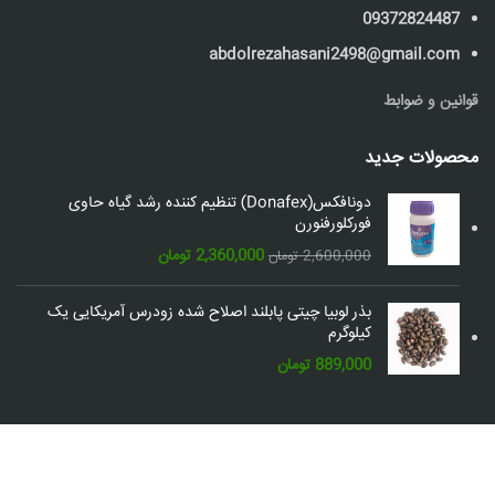
09372824487
abdolrezahasani2498@gmail.com
قوانین و ضوابط
محصولات جدید
دونافکس(Donafex) تنظیم کننده رشد گیاه حاوی
فورکلورفنورن
قیمت
قیمت
2,360,000
تومان
2,600,000
تومان
اصلی:
فعلی:
2,600,000 تومان
2,360,000 تومان.
بذر لوبیا چیتی پابلند اصلاح شده زودرس آمریکایی یک
بود.
کیلوگرم
889,000
تومان