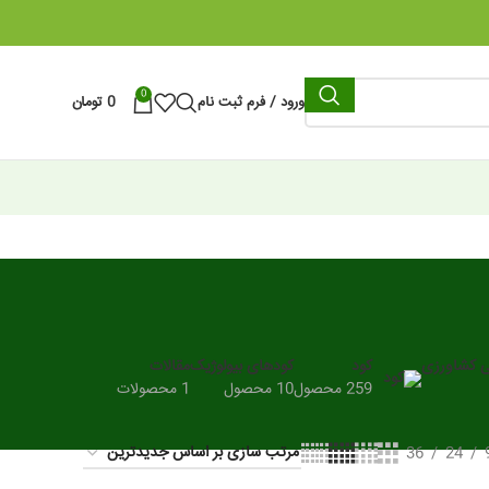
0
ورود / فرم ثبت نام
0
تومان
ی کشاورزی
کود
کودهای بیولوژیک
مقالات
259 محصول
10 محصول
1 محصولات
36
24