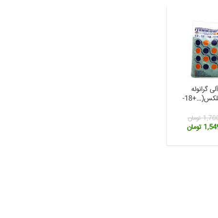
لی گرانوله
فرموکمپلکس(…+18-
1,70
تومان
قیمت
1,54
تومان
فعلی:
1,700,000 تومان
1,549,000 تومان.