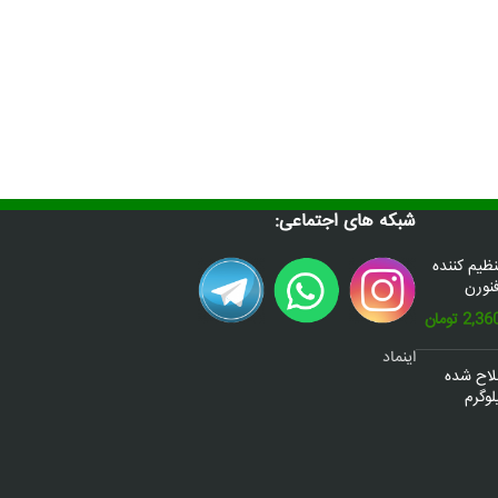
شبکه های اجتماعی:
س(Donafex) تنظیم کننده
نورن
قیمت
2,36
تومان
فعلی:
اینماد
2,600,000 تومان
2,360,000 تومان.
صلاح شده
وگرم