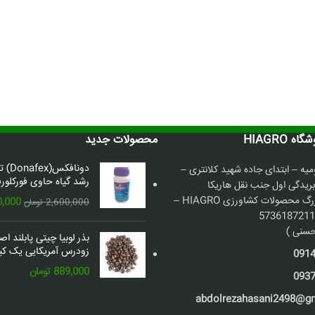
 HIAGRO
محصولات جدید
دونافک
میه – ابتدای جاده شهید کلانتری –
رشد گیاه حاوی فورکلورف
بریدگی اول جنب نقل هاریکا
فروشگاه بزرگ محصولات کشاورزی HIAGRO –
قیمت
0,000
2,600,000
تومان
اصلی:
سنی )
بذر لوبیا چیتی پابلند ا
بود.
زودرس آمریکایی یک کیل
091
889,000
تومان
093
abdolrezahasani2498@g