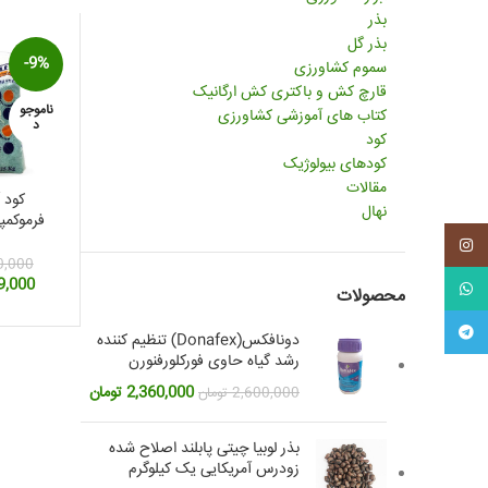
بذر
بذر گل
-9%
سموم کشاورزی
قارچ کش و باکتری کش ارگانیک
ناموجو
کتاب های آموزشی کشاورزی
د
کود
کودهای بیولوژیک
مقالات
کود آ
نهال
11-12) 25kg
اینستاگرم
0,000
قیمت
9,000
واتس آپ
محصولات
اصلی:
تلگرام
دونافکس(Donafex) تنظیم کننده
بود.
رشد گیاه حاوی فورکلورفنورن
قیمت
قیمت
2,360,000
تومان
2,600,000
تومان
اصلی:
فعلی:
2,600,000 تومان
2,360,000 تومان.
بذر لوبیا چیتی پابلند اصلاح شده
بود.
زودرس آمریکایی یک کیلوگرم