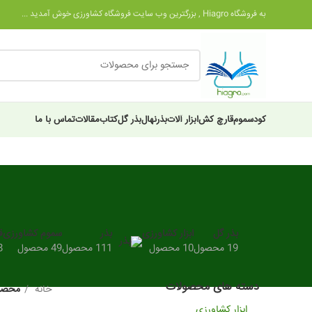
به فروشگاه Hiagro , بزرگترین وب سایت فروشگاه کشاورزی خوش آمدید ...
کود
سموم
قارچ کش
ابزار آلات
بذر
نهال
بذر گل
کتاب
مقالات
تماس با ما
بذر گل
ابزار کشاورزی
بذر
سموم کشاورزی
ق
19 محصول
10 محصول
111 محصول
49 محصول
28
دسته های محصولات
خانه
محصول
ابزار کشاورزی