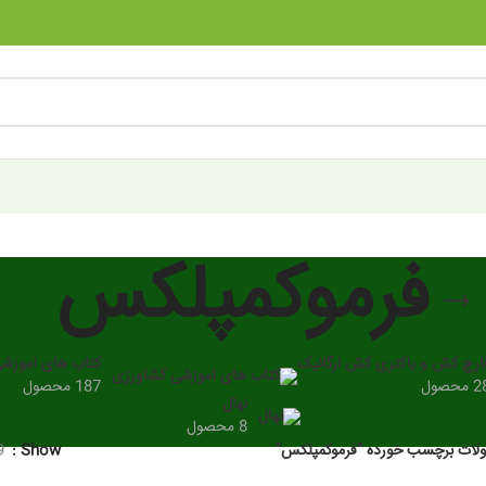
فرموکمپلکس
ارچ کش و باکتری کش ارگانیک
کتاب های آموزش
 محصول
187 محصول
نهال
8 محصول
ات برچسب خورده “فرموکمپلکس”
Show
9