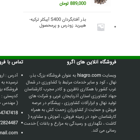
889,000
تومان
بذر آفتابگردان S400 آیبکلر ترکیه-
هیبرید زودرس و پرمحصول
فروشگاه آنلاین های اگرو
تماس با فروشگاه
وبسایت
hiagro.com
به عنوان فروشگاه بزرگ بذر،
آدرس : ارو
نهال ، کود و سایر خدمات مرتبط با کشاورزی در شمال
نرسیده به 
غرب کشور با همکاری ناظرین و کادر مجرب کارشناسان
جهاد کشاورزی استان آذربایجان غربی و شرکت های
کدپستی : 5736187211
تولید نهال و ابزارآلات کشاورزی ، پیشگام در عرصه
( مهندس ح
فروش و حمایت از کشاورزان زحمت کش به همراه
44747418
کارشناسان خود در زمینه فروش ، آموزش و مشاوره (
72824487
کاشت ، نگهداری و رسیدگی به مزارع و باغات ) خدمت
رسانی می کند.
mail.com