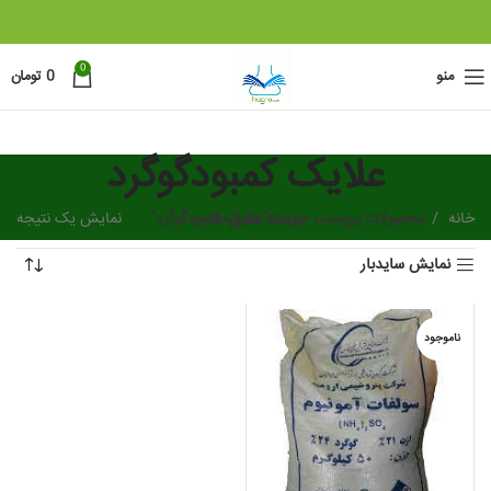
0
منو
0
تومان
علایک کمبودگوگرد
خانه
دسته بندی ها
محصولات برچسب خورده “علایک کمبودگوگرد”
نمایش یک نتیجه
نمایش سایدبار
ناموجود