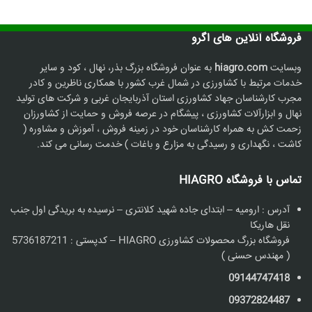
فروشگاه آنلاین های اگرو
وبسایت
hiagro.com
به عنوان فروشگاه بزرگ بذر، نهال ، کود و سایر
خدمات مرتبط با کشاورزی در شمال غرب کشور با همکاری ناظرین و کادر
مجرب کارشناسان جهاد کشاورزی استان آذربایجان غربی و شرکت های تولید
نهال و ابزارآلات کشاورزی ، پیشگام در عرصه فروش و حمایت از کشاورزان
زحمت کش به همراه کارشناسان خود در زمینه فروش ، آموزش و مشاوره (
کاشت ، نگهداری و رسیدگی به مزارع و باغات ) خدمت رسانی می کند.
تماس با فروشگاه HIAGRO
آدرس : ارومیه – ابتدای جاده شهید کلانتری – نرسیده به بریدگی اول جنب
نقل هاریکا
فروشگاه بزرگ محصولات کشاورزی HIAGRO – کدپستی : 5736187211
( مهندس حسنی )
09144747418
09372824487