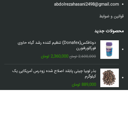
abdolrezahasani2498@gmail.com
قوانین و ضوابط
محصولات جدید
دونافکس(Donafex) تنظیم کننده رشد گیاه حاوی
فورکلورفنورن
قیمت
قیمت
2,360,000
تومان
2,600,000
تومان
اصلی:
فعلی:
2,600,000 تومان
2,360,000 تومان.
بذر لوبیا چیتی پابلند اصلاح شده زودرس آمریکایی یک
بود.
کیلوگرم
889,000
تومان
شبکه های اجتماعی: