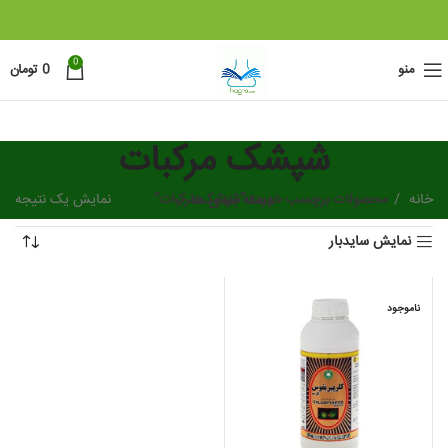
0
منو
0
تومان
شپشک مرکبات
خانه
دسته بندی ها
محصولات برچسب خورده “شپشک مرکبات”
نمایش یک نتیجه
نمایش سایدبار
ناموجود