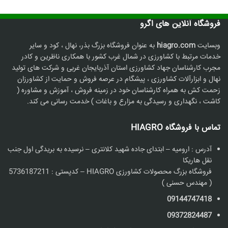
فروشگاه آنلاین های اگرو
وبسایت
hiagro.com
به عنوان فروشگاه بزرگ بذر، نهال ، کود و سایر
خدمات مرتبط با کشاورزی در شمال غرب کشور با همکاری ناظرین و کادر
مجرب کارشناسان جهاد کشاورزی استان آذربایجان غربی و شرکت های تولید
نهال و ابزارآلات کشاورزی ، پیشگام در عرصه فروش و حمایت از کشاورزان
زحمت کش به همراه کارشناسان خود در زمینه فروش ، آموزش و مشاوره (
کاشت ، نگهداری و رسیدگی به مزارع و باغات ) خدمت رسانی می کند.
تماس با فروشگاه HIAGRO
آدرس : ارومیه – ابتدای جاده شهید کلانتری – نرسیده به بریدگی اول جنب
نقل هاریکا
فروشگاه بزرگ محصولات کشاورزی HIAGRO – کدپستی : 5736187211
( مهندس حسنی )
09144747418
09372824487