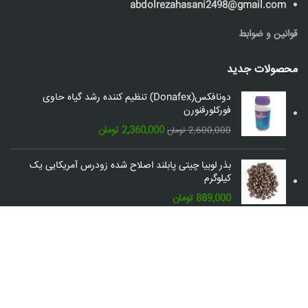
abdolrezahasani2498@gmail.com
قوانین و ضوابط
محصولات جدید
دونافکس(Donafex) تنظیم کننده رشد گیاه حاوی
فورکلورفنورن
قیمت
قیمت
2,360,000
تومان
2,600,000
تومان
اصلی:
فعلی:
2,600,000 تومان
2,360,000 تومان.
بذر لوبیا چیتی پابلند اصلاح شده زودرس آمریکایی یک
بود.
کیلوگرم
889,000
تومان
شبکه های اجتماعی: