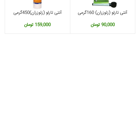
آنتی تارلو (زئوزران) 160گرمی
آنتی تارلو (زئوزران)450گرمی
90,000
تومان
159,000
تومان
مت
لی: