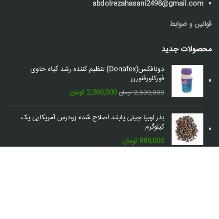
abdolrezahasani2498@gmail.com
قوانین و ضوابط
محصولات جدید
دونافکس(Donafex) تنظیم کننده رشد گیاه حاوی
فورکلورفنورن
قیمت
قیمت
2,360,000
تومان
2,600,000
تومان
اصلی:
فعلی:
2,600,000 تومان
2,360,000 تومان.
بذر لوبیا چیتی پابلند اصلاح شده زودرس آمریکایی یک
بود.
کیلوگرم
889,000
تومان
شبکه های اجتماعی: