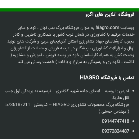
2,360, تومان.
فروشگاه آنلاین های اگرو
وبسایت
hiagro.com
به عنوان فروشگاه بزرگ بذر، نهال ، کود و سایر
خدمات مرتبط با کشاورزی در شمال غرب کشور با همکاری ناظرین و کادر
مجرب کارشناسان جهاد کشاورزی استان آذربایجان غربی و شرکت های تولید
نهال و ابزارآلات کشاورزی ، پیشگام در عرصه فروش و حمایت از کشاورزان
زحمت کش به همراه کارشناسان خود در زمینه فروش ، آموزش و مشاوره (
کاشت ، نگهداری و رسیدگی به مزارع و باغات ) خدمت رسانی می کند.
تماس با فروشگاه HIAGRO
آدرس : ارومیه – ابتدای جاده شهید کلانتری – نرسیده به بریدگی اول جنب
نقل هاریکا
فروشگاه بزرگ محصولات کشاورزی HIAGRO – کدپستی : 5736187211
( مهندس حسنی )
09144747418
09372824487