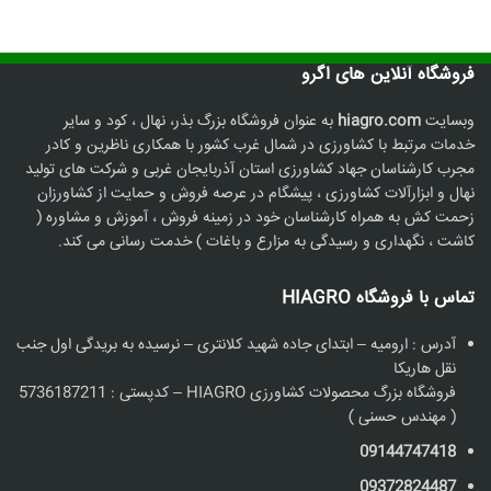
فروشگاه آنلاین های اگرو
وبسایت
hiagro.com
به عنوان فروشگاه بزرگ بذر، نهال ، کود و سایر
خدمات مرتبط با کشاورزی در شمال غرب کشور با همکاری ناظرین و کادر
مجرب کارشناسان جهاد کشاورزی استان آذربایجان غربی و شرکت های تولید
نهال و ابزارآلات کشاورزی ، پیشگام در عرصه فروش و حمایت از کشاورزان
زحمت کش به همراه کارشناسان خود در زمینه فروش ، آموزش و مشاوره (
کاشت ، نگهداری و رسیدگی به مزارع و باغات ) خدمت رسانی می کند.
تماس با فروشگاه HIAGRO
آدرس : ارومیه – ابتدای جاده شهید کلانتری – نرسیده به بریدگی اول جنب
نقل هاریکا
فروشگاه بزرگ محصولات کشاورزی HIAGRO – کدپستی : 5736187211
( مهندس حسنی )
09144747418
09372824487