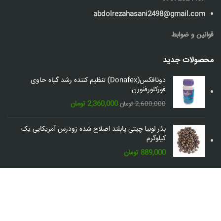
abdolrezahasani2498@gmail.com
قوانین و ضوابط
محصولات جدید
دونافکس(Donafex) تنظیم کننده رشد گیاه حاوی
فورکلورفنورن
قیمت
قیمت
2,360,000
تومان
2,600,000
تومان
اصلی:
فعلی:
2,600,000 تومان
2,360,000 تومان.
بذر لوبیا چیتی پابلند اصلاح شده زودرس آمریکایی یک
بود.
کیلوگرم
889,000
تومان
شبکه های اجتماعی: