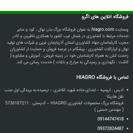
فروشگاه آنلاین های اگرو
وبسایت
hiagro.com
به عنوان فروشگاه بزرگ بذر، نهال ، کود و سایر
خدمات مرتبط با کشاورزی در شمال غرب کشور با همکاری ناظرین و کادر
مجرب کارشناسان جهاد کشاورزی استان آذربایجان غربی و شرکت های تولید
نهال و ابزارآلات کشاورزی ، پیشگام در عرصه فروش و حمایت از کشاورزان
زحمت کش به همراه کارشناسان خود در زمینه فروش ، آموزش و مشاوره (
کاشت ، نگهداری و رسیدگی به مزارع و باغات ) خدمت رسانی می کند.
تماس با فروشگاه HIAGRO
آدرس : ارومیه – ابتدای جاده شهید کلانتری – نرسیده به بریدگی اول جنب
نقل هاریکا
فروشگاه بزرگ محصولات کشاورزی HIAGRO – کدپستی : 5736187211
( مهندس حسنی )
09144747418
09372824487