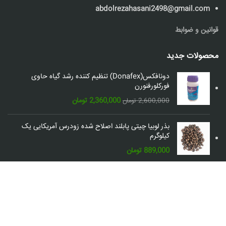
abdolrezahasani2498@gmail.com
قوانین و ضوابط
محصولات جدید
دونافکس(Donafex) تنظیم کننده رشد گیاه حاوی
فورکلورفنورن
قیمت
قیمت
2,360,000
تومان
2,600,000
تومان
اصلی:
فعلی:
2,600,000 تومان
2,360,000 تومان.
بذر لوبیا چیتی پابلند اصلاح شده زودرس آمریکایی یک
بود.
کیلوگرم
889,000
تومان
شبکه های اجتماعی: