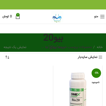
0
منو
0
تومان
بیو20
خانه
محصولات برچسب خورده “بیو20”
دسته بندی ها
نمایش یک نتیجه
نمایش سایدبار
-5%
ناموجود