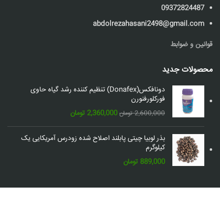
09372824487
abdolrezahasani2498@gmail.com
قوانین و ضوابط
محصولات جدید
دونافکس(Donafex) تنظیم کننده رشد گیاه حاوی
فورکلورفنورن
قیمت
قیمت
2,360,000
تومان
2,600,000
تومان
اصلی:
فعلی:
2,600,000 تومان
2,360,000 تومان.
بذر لوبیا چیتی پابلند اصلاح شده زودرس آمریکایی یک
بود.
کیلوگرم
889,000
تومان