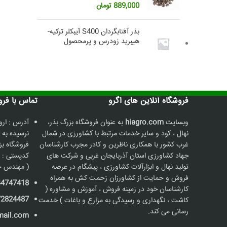
889,000
تومان
بذر آفتابگردان S400 آیبکلر ترکیه-
هیبرید زودرس و پرمحصول
فروشگاه آنلاین های اگرو
تماس با فروشگاه
وبسایت
hiagro.com
به عنوان فروشگاه بزرگ بذر،
آدرس : ارو
نهال ، کود و سایر خدمات مرتبط با کشاورزی در شمال
نرسیده به 
غرب کشور با همکاری ناظرین و کادر مجرب کارشناسان
جهاد کشاورزی استان آذربایجان غربی و شرکت های
کدپستی : 5736187211
تولید نهال و ابزارآلات کشاورزی ، پیشگام در عرصه
( مهندس ح
فروش و حمایت از کشاورزان زحمت کش به همراه
44747418
کارشناسان خود در زمینه فروش ، آموزش و مشاوره (
72824487
کاشت ، نگهداری و رسیدگی به مزارع و باغات ) خدمت
رسانی می کند.
mail.com