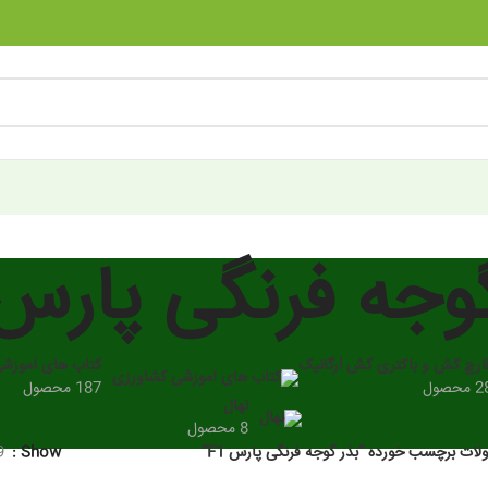
وجه فرنگی پارس 1
ارچ کش و باکتری کش ارگانیک
کتاب های آموزش
 محصول
187 محصول
نهال
8 محصول
ات برچسب خورده “بذر گوجه فرنگی پارس F1”
Show
9