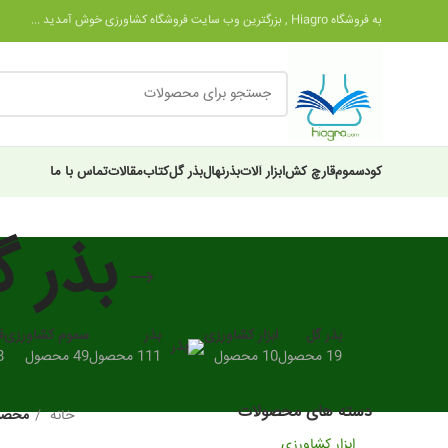
به فروشگاه Hiagro , بزرگترین وب سایت فروشگاه کشاورزی خوش آمدید ...
کود
سموم
قارچ کش
ابزار آلات
بذر
نهال
بذر گل
کتاب
مقالات
تماس با ما
بذر گ
بذر گل
ابزار کشاورزی
بذر
سموم کشاورزی
ق
19 محصول
10 محصول
111 محصول
49 محصول
28
دسته های محصولات
خانه
محصول
ابزار کشاورزی