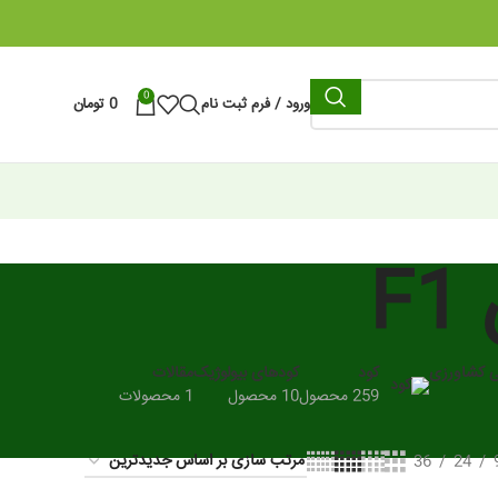
0
ورود / فرم ثبت نام
0
تومان
F
ی کشاورزی
کود
کودهای بیولوژیک
مقالات
259 محصول
10 محصول
1 محصولات
36
24