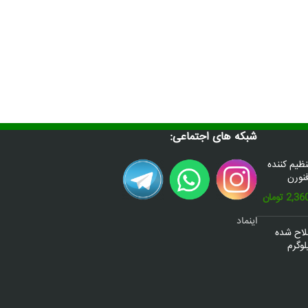
شبکه های اجتماعی:
س(Donafex) تنظیم کننده
نورن
قیمت
2,36
تومان
فعلی:
اینماد
2,600,000 تومان
2,360,000 تومان.
صلاح شده
وگرم