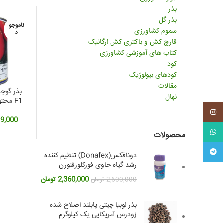
بذر
بذر گل
ناموجو
سموم کشاورزی
د
قارچ کش و باکتری کش ارگانیک
کتاب های آموزشی کشاورزی
کود
کودهای بیولوژیک
مقالات
بذر گوج
نهال
F1 محتوی 5000 عدد
اینستاگرم
99,000
واتس آپ
محصولات
تلگرام
دونافکس(Donafex) تنظیم کننده
رشد گیاه حاوی فورکلورفنورن
قیمت
قیمت
2,360,000
تومان
2,600,000
تومان
اصلی:
فعلی:
2,600,000 تومان
2,360,000 تومان.
بذر لوبیا چیتی پابلند اصلاح شده
بود.
زودرس آمریکایی یک کیلوگرم