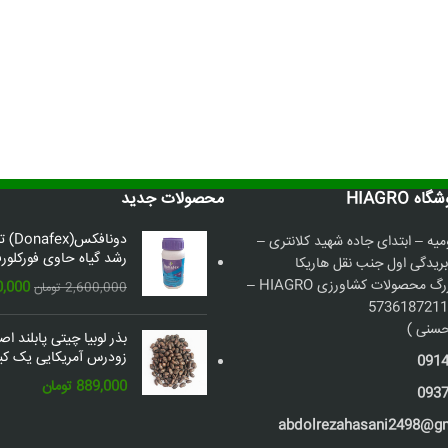
 HIAGRO
محصولات جدید
دونافک
میه – ابتدای جاده شهید کلانتری –
رشد گیاه حاوی فورکلورف
بریدگی اول جنب نقل هاریکا
فروشگاه بزرگ محصولات کشاورزی HIAGRO –
قیمت
0,000
2,600,000
تومان
اصلی:
سنی )
بذر لوبیا چیتی پابلند ا
بود.
زودرس آمریکایی یک کیل
091
889,000
تومان
093
abdolrezahasani2498@g