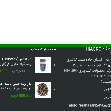
 HIAGRO
محصولات جدید
دونافک
میه – ابتدای جاده شهید کلانتری –
رشد گیاه حاوی فورکلورف
بریدگی اول جنب نقل هاریکا
فروشگاه بزرگ محصولات کشاورزی HIAGRO –
قیمت
0,000
2,600,000
تومان
اصلی:
سنی )
بذر لوبیا چیتی پابلند ا
بود.
زودرس آمریکایی یک کیل
091
889,000
تومان
093
abdolrezahasani2498@g