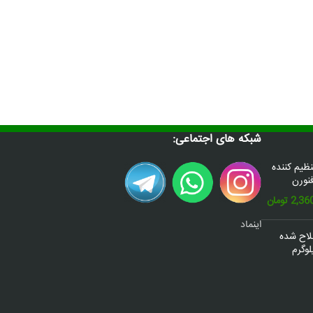
شبکه های اجتماعی:
س(Donafex) تنظیم کننده
نورن
قیمت
2,36
تومان
فعلی:
اینماد
2,600,000 تومان
2,360,000 تومان.
صلاح شده
وگرم