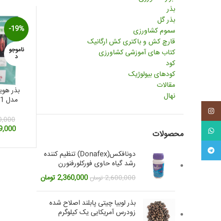
بذر
بذر گل
-19%
سموم کشاورزی
قارچ کش و باکتری کش ارگانیک
ناموجو
کتاب های آموزشی کشاورزی
د
کود
کودهای بیولوژیک
مقالات
بذر هوی
نهال
مد
محتوی 100000 عدد
اینستاگرم
0,000
قیمت
9,000
واتس آپ
محصولات
اصلی:
تلگرام
دونافکس(Donafex) تنظیم کننده
بود.
رشد گیاه حاوی فورکلورفنورن
قیمت
قیمت
2,360,000
تومان
2,600,000
تومان
اصلی:
فعلی:
2,600,000 تومان
2,360,000 تومان.
بذر لوبیا چیتی پابلند اصلاح شده
بود.
زودرس آمریکایی یک کیلوگرم