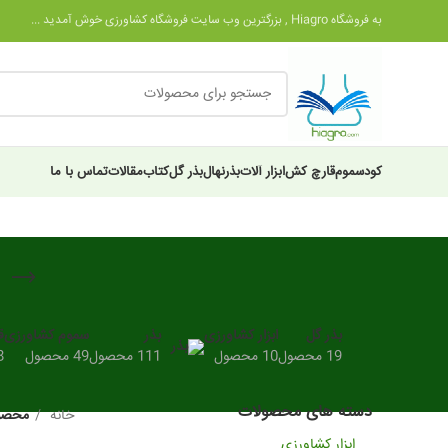
به فروشگاه Hiagro , بزرگترین وب سایت فروشگاه کشاورزی خوش آمدید ...
کود
سموم
قارچ کش
ابزار آلات
بذر
نهال
بذر گل
کتاب
مقالات
تماس با ما
بذر گل
ابزار کشاورزی
بذر
سموم کشاورزی
ق
19 محصول
10 محصول
111 محصول
49 محصول
28
دسته های محصولات
خانه
محصول
ابزار کشاورزی