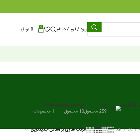
0
ورود / فرم ثبت نام
0
تومان
ی کشاورزی
کود
کودهای بیولوژیک
مقالات
259 محصول
10 محصول
1 محصولات
36
24