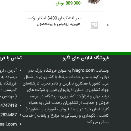
889,000
تومان
بذر آفتابگردان S400 آیبکلر ترکیه-
هیبرید زودرس و پرمحصول
فروشگاه آنلاین های اگرو
تماس با فروشگاه
وبسایت
hiagro.com
به عنوان فروشگاه بزرگ بذر،
آدرس : ارو
نهال ، کود و سایر خدمات مرتبط با کشاورزی در شمال
نرسیده به 
غرب کشور با همکاری ناظرین و کادر مجرب کارشناسان
جهاد کشاورزی استان آذربایجان غربی و شرکت های
کدپستی : 5736187211
تولید نهال و ابزارآلات کشاورزی ، پیشگام در عرصه
( مهندس ح
فروش و حمایت از کشاورزان زحمت کش به همراه
44747418
کارشناسان خود در زمینه فروش ، آموزش و مشاوره (
72824487
کاشت ، نگهداری و رسیدگی به مزارع و باغات ) خدمت
رسانی می کند.
mail.com