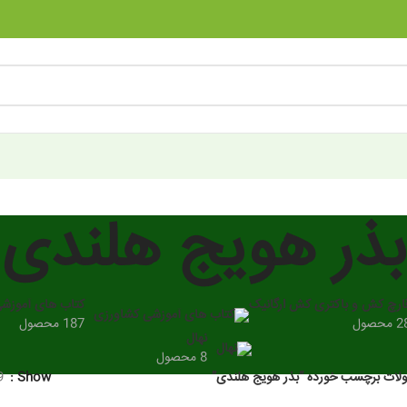
بذر هویج هلندی
ارچ کش و باکتری کش ارگانیک
کتاب های آموزش
 محصول
187 محصول
نهال
8 محصول
ات برچسب خورده “بذر هویج هلندی”
Show
9